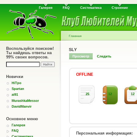
Галерея
FAQ
Систематика
Строение
Главная
Воспользуйся поиском!
SLY
Ты найдешь ответы на
Просмотр
Следить
99% своих вопросов.
OFFLINE
Новички
HiTpo
Spartan
25
12
12
ai91
MurashkaMessor
DavidManvir
Основное меню
Галерея
FAQ
Персональная информация:
Систематика