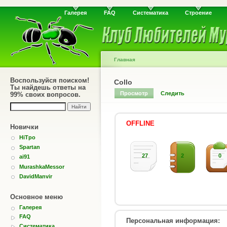
Галерея
FAQ
Систематика
Строение
Главная
Воспользуйся поиском!
Collo
Ты найдешь ответы на
Просмотр
Следить
99% своих вопросов.
OFFLINE
Новички
HiTpo
Spartan
27
2
0
ai91
MurashkaMessor
DavidManvir
Основное меню
Галерея
FAQ
Персональная информация:
Систематика