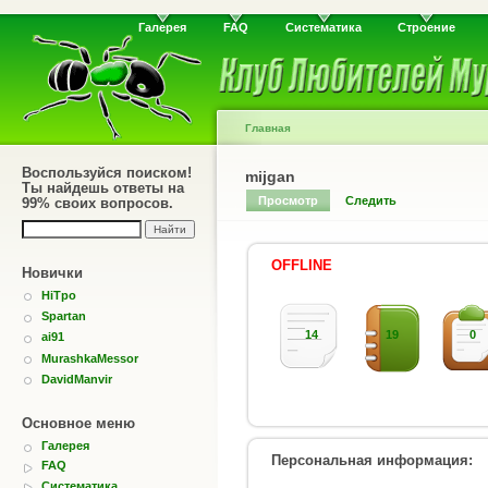
Галерея
FAQ
Систематика
Строение
Главная
Воспользуйся поиском!
mijgan
Ты найдешь ответы на
Просмотр
Следить
99% своих вопросов.
OFFLINE
Новички
HiTpo
Spartan
14
19
0
ai91
MurashkaMessor
DavidManvir
Основное меню
Галерея
Персональная информация:
FAQ
Систематика