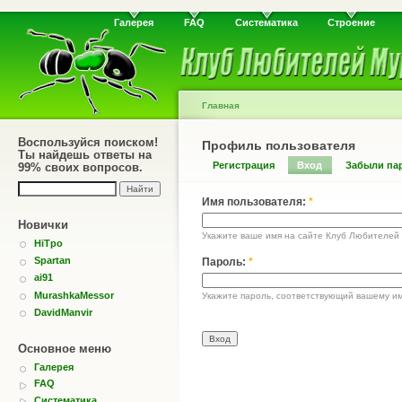
Галерея
FAQ
Систематика
Строение
Главная
Воспользуйся поиском!
Профиль пользователя
Ты найдешь ответы на
Регистрация
Вход
Забыли па
99% своих вопросов.
Имя пользователя:
*
Новички
Укажите ваше имя на сайте Клуб Любителей
HiTpo
Spartan
Пароль:
*
ai91
MurashkaMessor
Укажите пароль, соответствующий вашему им
DavidManvir
Основное меню
Галерея
FAQ
Систематика