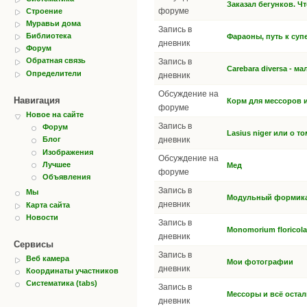
Заказал бегунков. Ч
форуме
Строение
Муравьи дома
Запись в
Библиотека
Фараоны, путь к суп
дневник
Форум
Обратная связь
Запись в
Carebara diversa - м
Определители
дневник
Обсуждение на
Навигация
Корм для мессоров и
форуме
Новое на сайте
Запись в
Форум
Lasius niger или о т
дневник
Блог
Изображения
Обсуждение на
Лучшее
Мед
форуме
Объявления
Запись в
Мы
Модульный формикар
дневник
Карта сайта
Новости
Запись в
Monomorium floricol
дневник
Сервисы
Запись в
Веб камера
Мои фотографии
дневник
Координаты участников
Систематика (tabs)
Запись в
Мессоры и всё остал
дневник