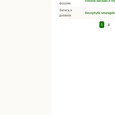
Плохой магазин в У
форуме
Запись в
Oecophylla smaragdi
дневник
1
2