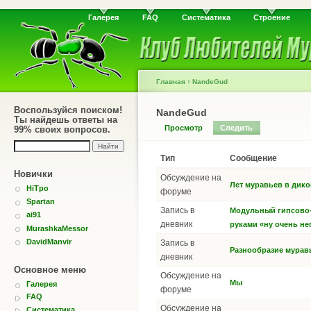
Галерея
FAQ
Систематика
Строение
›
Главная
NandeGud
Воспользуйся поиском!
NandeGud
Ты найдешь ответы на
Просмотр
Следить
99% своих вопросов.
Тип
Сообщение
Новички
Обсуждение на
Лет муравьев в дико
HiTpo
форуме
Spartan
Запись в
Модульный гипсово-
ai91
дневник
руками «ну очень н
MurashkaMessor
DavidManvir
Запись в
Разнообразие мурав
дневник
Основное меню
Обсуждение на
Мы
Галерея
форуме
FAQ
Обсуждение на
Систематика