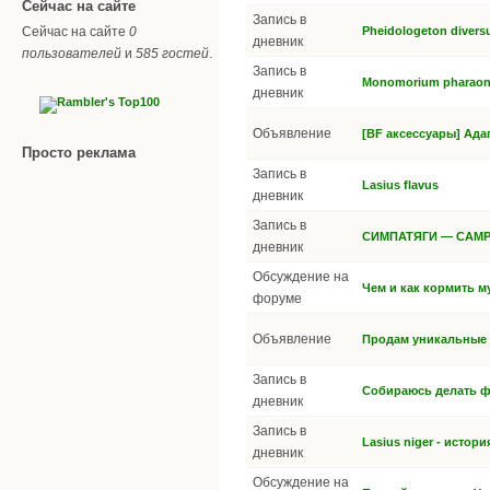
Сейчас на сайте
Запись в
Сейчас на сайте
0
Pheidologeton divers
дневник
пользователей
и
585 гостей
.
Запись в
Monomorium pharaon
дневник
Объявление
[BF аксессуары] Ада
Просто реклама
Запись в
Lasius flavus
дневник
Запись в
СИМПАТЯГИ — CAMP
дневник
Обсуждение на
Чем и как кормить му
форуме
Объявление
Продам уникальные 
Запись в
Собираюсь делать ф
дневник
Запись в
Lasius niger - исто
дневник
Обсуждение на