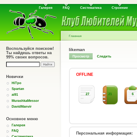
Галерея
FAQ
Систематика
Строение
Главная
Воспользуйся поиском!
likeman
Ты найдешь ответы на
Просмотр
Следить
99% своих вопросов.
OFFLINE
Новички
HiTpo
Spartan
27
21
6
ai91
MurashkaMessor
DavidManvir
Основное меню
Галерея
FAQ
Персональная информация:
Систематика