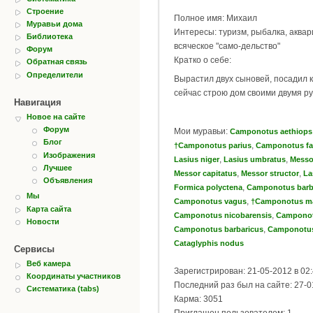
Строение
Полное имя: Михаил
Муравьи дома
Интересы: туризм, рыбалка, аквари
Библиотека
всяческое "само-дельство"
Форум
Кратко о себе:
Обратная связь
Определители
Вырастил двух сыновей, посадил к
сейчас строю дом своими двумя ру
Навигация
Новое на сайте
Форум
Мои муравьи:
Camponotus aethiops
Блог
,
†Camponotus parius
Camponotus fa
Изображения
,
,
Lasius niger
Lasius umbratus
Messo
Лучшее
,
,
Messor capitatus
Messor structor
La
Объявления
,
Formica polyctena
Camponotus barb
Мы
,
Camponotus vagus
†Camponotus ma
Карта сайта
,
Camponotus nicobarensis
Camponotu
Новости
,
Camponotus barbaricus
Camponotus
Cataglyphis nodus
Сервисы
Веб камера
Зарегистрирован: 21-05-2012 в 02
Координаты участников
Последний раз был на сайте: 27-0
Систематика (tabs)
Карма: 3051
Приглашен пользователем: 1