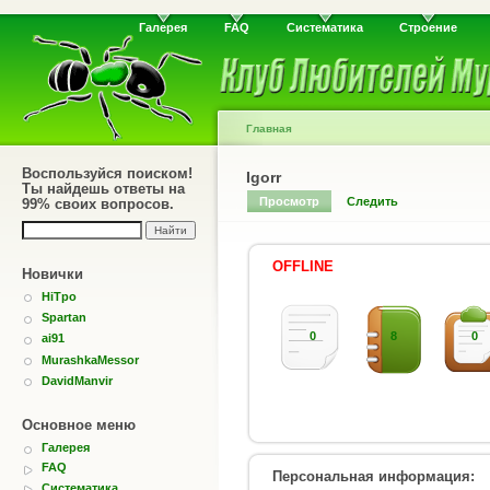
Галерея
FAQ
Систематика
Строение
Главная
Воспользуйся поиском!
Igorr
Ты найдешь ответы на
Просмотр
Следить
99% своих вопросов.
OFFLINE
Новички
HiTpo
Spartan
0
8
0
ai91
MurashkaMessor
DavidManvir
Основное меню
Галерея
FAQ
Персональная информация:
Систематика