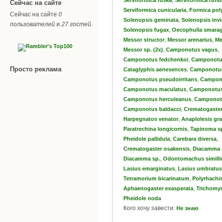
Сейчас на сайте
,
Serviformica cunicularia
Formica pol
Сейчас на сайте
0
,
Solenopsis geminata
Solenopsis invi
пользователей
и
27 гостей
.
,
Solenopsis fugax
Oecophulla smara
,
,
Messor structor
Messor arenarius
Me
,
,
Messor sp. (2x)
Camponotus vagus
,
Camponotus fedchenkoi
Camponotus
Просто реклама
,
Cataglyphis aenesences
Camponotus 
,
Camponotus pseudoirritans
Campono
,
Camponotus maculatus
Camponotus 
,
Camponotus herculeanus
Camponotu
,
Camponotus baldacci
Crematogaster 
,
Harpegnatos venator
Anaplolesis gra
,
Paratrechina longicornis
Tapinoma s
,
,
Pheidole pallidula
Carebara diversa
,
Crematogaster osakensis
Diacamma
,
Diacamma sp.
Odontomachus simill
,
Lasius emarginatus
Lasius umbratus
,
Tetramorium bicarinatum
Polyrhachi
,
Aphaenogaster exasperata
Trichomy
Pheidole noda
Кого хочу завести:
Не знаю