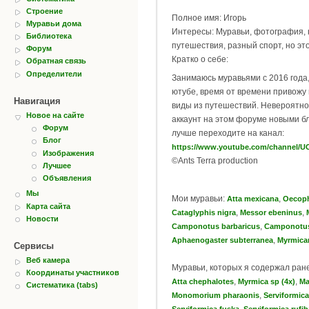
Строение
Полное имя: Игорь
Муравьи дома
Интересы: Муравьи, фотография, 
Библиотека
путешествия, разный спорт, но э
Форум
Кратко о себе:
Обратная связь
Определители
Занимаюсь муравьями с 2016 года,
ютубе, время от времени привожу
Навигация
виды из путешествий. Невероятно
Новое на сайте
аккаунт на этом форуме новыми бл
Форум
лучше переходите на канал:
Блог
https://www.youtube.com/channel/UChwNIw
Изображения
©Ants Terra production
Лучшее
Объявления
Мы
Мои муравьи:
,
Atta mexicana
Oecoph
Карта сайта
,
,
Cataglyphis nigra
Messor ebeninus
Новости
,
Camponotus barbaricus
Camponotus
,
Aphaenogaster subterranea
Myrmicar
Сервисы
Веб камера
Муравьи, которых я содержал ран
Координаты участников
,
,
Atta chephalotes
Myrmica sp (4x)
Ma
Систематика (tabs)
,
Monomorium pharaonis
Serviformica
,
Serviformica fuska
Serviformica rufib