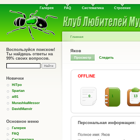
Галерея
FAQ
Систематика
Строение
Главная
Воспользуйся поиском!
Яков
Ты найдешь ответы на
Просмотр
Следить
99% своих вопросов.
OFFLINE
Новички
HiTpo
Spartan
0
1
13
ai91
MurashkaMessor
DavidManvir
Основное меню
Персональная информация:
Галерея
FAQ
Полное имя: Яков
Систематика