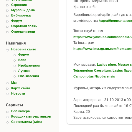
Интересы: Мирмекология)
Строение
Кратко о себе:
Муравьи дома
Виробник формікаріїв , сайт де є в
Библиотека
мірмікіперства
Форум
https://homeants.co
Обратная связь
Також ютуб канал
Определители
https://www.youtube.com/channel/UC_MOwExG8OktDAlID86
Та інстаграм
Навигация
https://www.instagram.com/homeants
Новое на сайте
Форум
Блог
Мои муравьи:
,
Lasius niger
Messor s
Изображения
,
Tetramorium Caespitum
Lasius flavu
Лучшее
Объявления
Camponotus Nicobarensis
Мы
Муравьи, которых я содержал ран
Карта сайта
Новости
Зарегистрирован: 31-10-2013 в 00
Сервисы
Последний раз был на сайте: 16-0
Веб камера
Карма: 20
Координаты участников
Зарегистрировался самостоятель
Систематика (tabs)