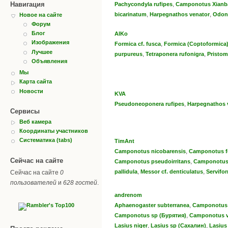
Навигация
,
Pachycondyla rufipes
Camponotus Xianb
,
,
bicarinatum
Harpegnathos venator
Odon
Новое на сайте
Форум
Блог
AlKo
Изображения
,
Formica cf. fusca
Formica (Coptoformica)
Лучшее
,
,
purpureus
Tetraponera rufonigra
Pristo
Объявления
Мы
Карта сайта
Новости
KVA
,
Pseudoneoponera rufipes
Harpegnathos 
Сервисы
Веб камера
Координаты участников
Систематика (tabs)
TimAnt
,
Camponotus nicobarensis
Camponotus f
Сейчас на сайте
,
Camponotus pseudoirritans
Camponotus 
,
,
pallidula
Messor cf. denticulatus
Servifor
Сейчас на сайте
0
пользователей
и
628 гостей
.
andrenom
,
Aphaenogaster subterranea
Camponotus 
,
Camponotus sp (Бурятия)
Сamponotus 
,
,
Lasius niger
Lasius sp (Сахалин)
Lasius