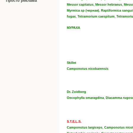
Просто реклама
,
,
Messor capitatus
Messor hebraeus
Мess
,
Myrmica sp (черная)
Raptiformica sangu
,
,
fugax
Tetramorium caespitum
Tetramori
МУРАХА
Skillet
Camponotus nicobarensis
Dr. Zoidberg
,
Oecophylla smaragdina
Diacamma rugo
S.T.E.L.S.
,
Camponotus largiceps
Camponotus niсo