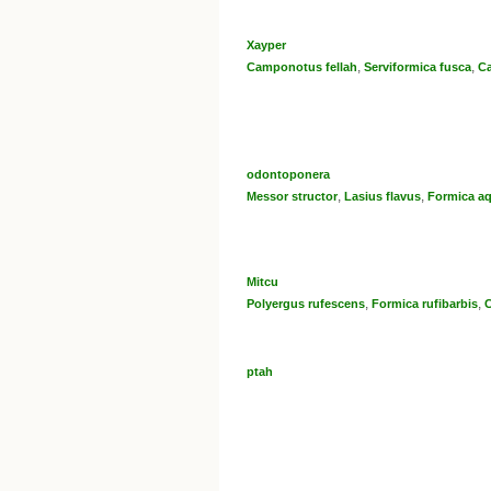
Xayper
,
,
Camponotus fellah
Serviformica fusca
C
odontoponera
,
,
Messor structor
Lasius flavus
Formica aq
Mitcu
,
,
Polyergus rufescens
Formica rufibarbis
C
ptah