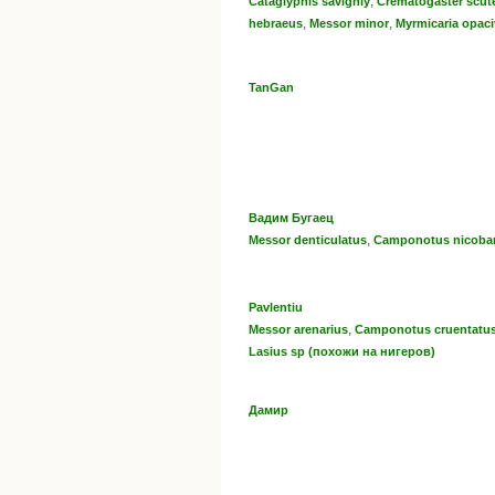
,
Cataglyphis savigniy
Crematogaster scute
,
,
hebraeus
Messor minor
Myrmicaria opaci
TanGan
Вадим Бугаец
,
Messor denticulatus
Camponotus nicobar
Pavlentiu
,
Messor arenarius
Camponotus cruentatu
Lasius sp (похожи на нигеров)
Дамир