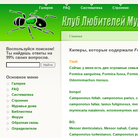
Галерея
FAQ
Систематика
Строение
Главная
Воспользуйся поиском!
Киперы, которые содержали
F
Ты найдешь ответы на
99% своих вопросов.
TimK
Сейчас у меня есть две огромные семь
,
,
Formica sanguinea
Formica fusca
Formi
Основное меню
Odontomachus rixosus.
Галерея
FAQ
kongol
Систематика
,
,
Camponotus fellah
camponotus parius
c
Строение
,
,
camponotus fallax
lasius fuliginosus
mes
Муравьи дома
,
myrmicaria natalensis
ectomomyrmex ast
Библиотека
Форум
BO.
Обратная связь
,
,
Messor denticulatus
Messor nahali
Camp
Определители
,
Сamponotus turkestanus
Camponotus pa