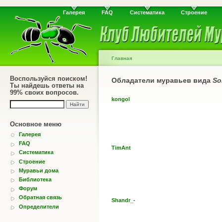
Галерея
FAQ
Систематика
Строение
Главная
Воспользуйся поиском!
Обладатели муравьев вида
So
Ты найдешь ответы на
99% своих вопросов.
kongol
Основное меню
Галерея
FAQ
TimAnt
Систематика
Строение
Муравьи дома
Библиотека
Форум
Обратная связь
Shandr_-
Определители