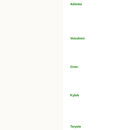
Adimka
Volodimir
Олег.
Kybik
Teryele