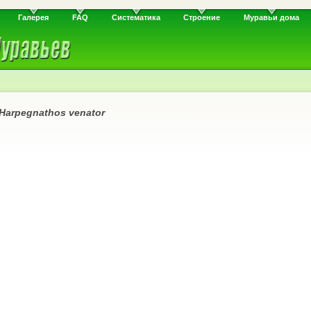
Галерея
FAQ
Систематика
Строение
Муравьи дома
Harpegnathos venator