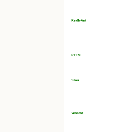
ReallyAnt
RTFM
Silau
Venator