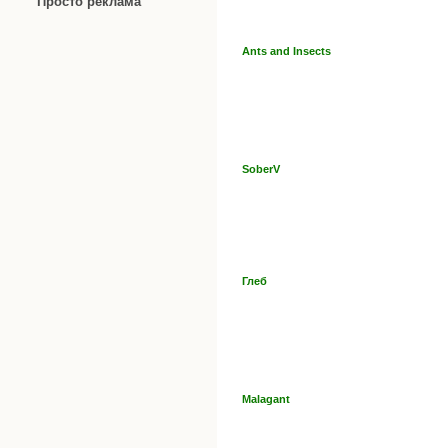
Просто реклама
Ants and Insects
SoberV
Глеб
Malagant