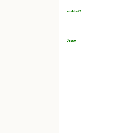
alishka24
Jesso