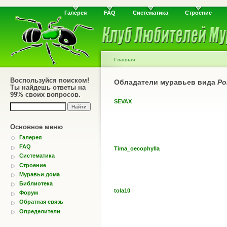
Галерея
FAQ
Систематика
Строение
Главная
Воспользуйся поиском!
Обладатели муравьев вида
Po
Ты найдешь ответы на
99% своих вопросов.
SEVAX
Основное меню
Галерея
FAQ
Tima_oecophylla
Систематика
Строение
Муравьи дома
Библиотека
tola10
Форум
Обратная связь
Определители