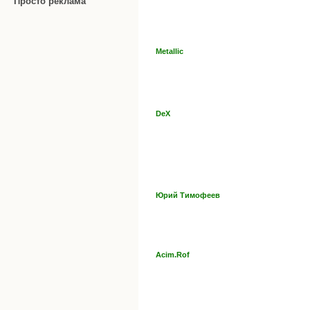
Просто реклама
Metallic
DeX
Юрий Тимофеев
Acim.Rof