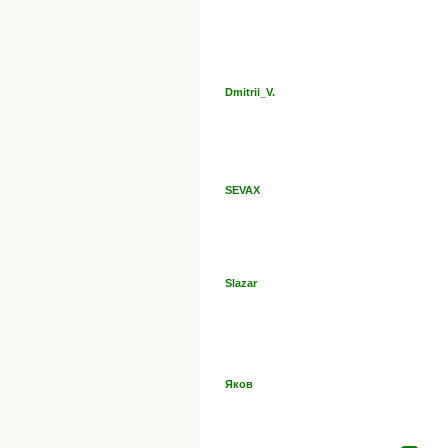
Dmitrii_V.
SEVAX
Slazar
Яков