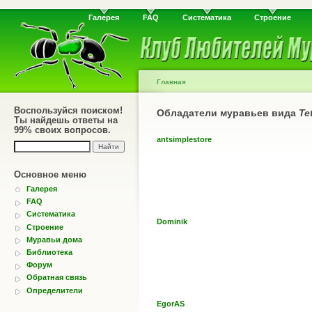
Галерея
FAQ
Систематика
Строение
Главная
Воспользуйся поиском!
Обладатели муравьев вида
Te
Ты найдешь ответы на
99% своих вопросов.
antsimplestore
Основное меню
Галерея
FAQ
Систематика
Dominik
Строение
Муравьи дома
Библиотека
Форум
Обратная связь
Определители
EgorAS