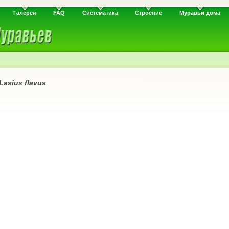
Галерея
FAQ
Систематика
Строение
Муравьи дома
Lasius flavus