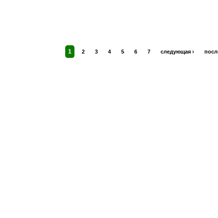
1
2
3
4
5
6
7
следующая ›
посл