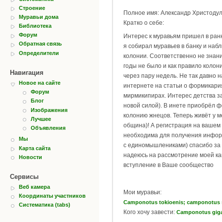
Строение
Полное имя: Александр Христоду
Муравьи дома
Кратко о себе:
Библиотека
Форум
Интерес к муравьям пришел в ран
Обратная связь
я собирал муравьев в банку и наб
Определители
колонии. Соответственно не знани
годы не было и как правило коло
Навигация
через пару недель. Не так давно н
Новое на сайте
интернете на статьи о формикари
Форум
мирмикипирах. Интерес детства з
Блог
новой силой). В инете приобрёл 
Изображения
колонию жнецов. Теперь живёт у 
Лучшее
община)! А регистрация на вашем
Объявления
необходима для получения инфо
Мы
с единомышлениками) спасибо за
Карта сайта
надеюсь на рассмотрение моей к
Новости
вступление в Ваше сообщество
Сервисы
Веб камера
Мои муравьи:
Координаты участников
Camponotus tokioenis; camponotus san
Систематика (tabs)
Кого хочу завести:
Camponotus gig