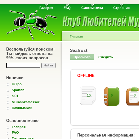
Галерея
FAQ
Систематика
Строение
Главная
Воспользуйся поиском!
Seafrost
Ты найдешь ответы на
Просмотр
Следить
99% своих вопросов.
OFFLINE
Новички
HiTpo
Spartan
10
6
3
ai91
MurashkaMessor
DavidManvir
Основное меню
Галерея
FAQ
Персональная информация:
Систематика