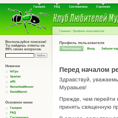
Галерея
FAQ
Систематика
Строение
›
Главная
Профиль пользователя
Воспользуйся поиском!
Профиль пользователя
Ты найдешь ответы на
Регистрация
Вход
Забыли па
99% своих вопросов.
Новички
Перед началом ре
HiTpo
Spartan
Здравствуй, уважаемы
ai91
Муравьев!
MurashkaMessor
DavidManvir
Прежде, чем перейти 
Основное меню
принять священную пр
Галерея
FAQ
Систематика