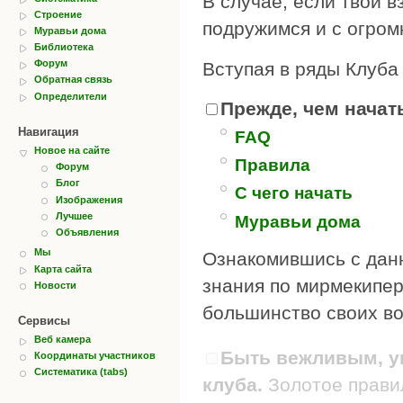
В случае, если твои в
Строение
подружимся и с огром
Муравьи дома
Библиотека
Форум
Вступая в ряды Клуба
Обратная связь
Определители
Прежде, чем начать
Навигация
FAQ
Новое на сайте
Правила
Форум
Блог
С чего начать
Изображения
Лучшее
Муравьи дома
Объявления
Мы
Ознакомившись с дан
Карта сайта
знания по мирмекипер
Новости
большинство своих во
Сервисы
Веб камера
Быть вежливым, ув
Координаты участников
Систематика (tabs)
клуба.
Золотое правил