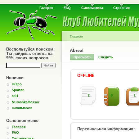
Галерея
FAQ
Систематика
Строение
Главная
Воспользуйся поиском!
Abreal
Ты найдешь ответы на
Просмотр
Следить
99% своих вопросов.
OFFLINE
Новички
HiTpo
Spartan
2
0
1
ai91
MurashkaMessor
DavidManvir
Основное меню
Галерея
Персональная информация:
FAQ
Систематика