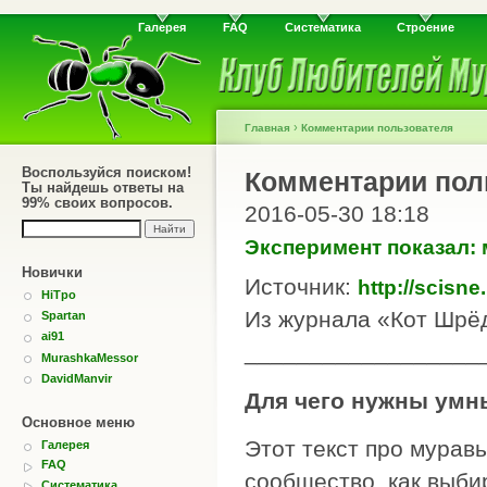
Галерея
FAQ
Систематика
Строение
›
Главная
Комментарии пользователя
Воспользуйся поиском!
Комментарии пол
Ты найдешь ответы на
99% своих вопросов.
2016-05-30 18:18
Эксперимент показал: 
Новички
Источник:
http://scisne
HiTpo
Из журнала «Кот Шрёд
Spartan
ai91
__________________
MurashkaMessor
DavidManvir
Для чего нужны умн
Основное меню
Этот текст про муравь
Галерея
FAQ
сообщество, как выби
Систематика