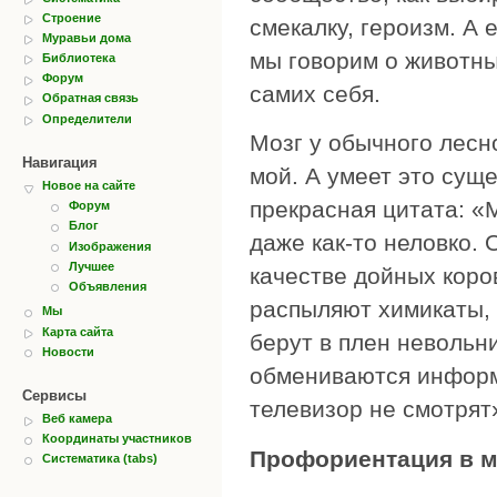
Строение
смекалку, героизм. А 
Муравьи дома
мы говорим о животны
Библиотека
Форум
самих себя.
Обратная связь
Определители
Мозг у обычного лесн
Навигация
мой. А умеет это суще
Новое на сайте
прекрасная цитата: «
Форум
Блог
даже как-то неловко.
Изображения
Лучшее
качестве дойных коро
Объявления
распыляют химикаты, ч
Мы
Карта сайта
берут в плен невольн
Новости
обмениваются информ
Сервисы
телевизор не смотрят
Веб камера
Координаты участников
Профориентация в 
Систематика (tabs)