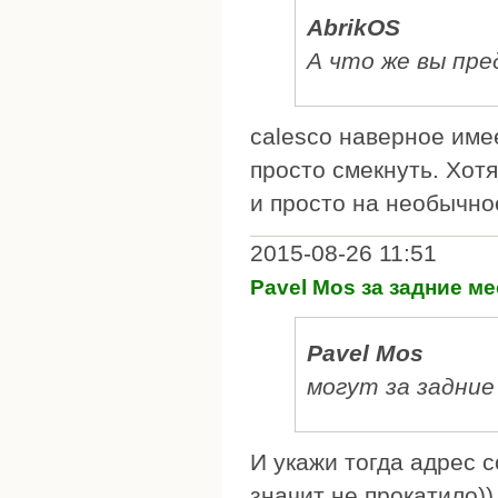
AbrikOS
А что же вы пр
calesco наверное имее
просто смекнуть. Хот
и просто на необычно
2015-08-26 11:51
Pavel Mos за задние ме
Pavel Mos
могут за задние
И укажи тогда адрес с
значит не прокатило))