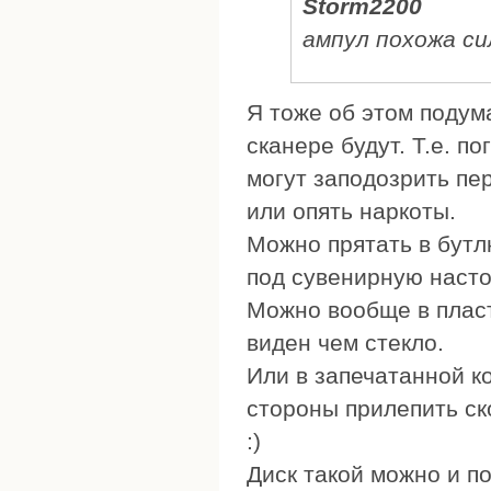
Storm2200
ампул похожа с
Я тоже об этом подум
сканере будут. Т.е. п
могут заподозрить пе
или опять наркоты.
Можно прятать в бутлк
под сувенирную настой
Можно вообще в пласт
виден чем стекло.
Или в запечатанной ко
стороны прилепить ско
:)
Диск такой можно и п