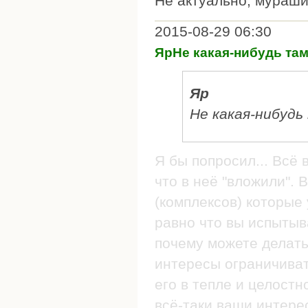
Не актуально, мураши
2015-08-29 06:30
ЯрНе какая-нибудь та
Яр
Не какая-нибудь
Я бы попросил... Всё 
что в неё "вложили". 
(комплексов) которые 
равно что вы испытыва
почему можете делать
интересы ограничиват
его в тепле и целостн
всё-таки ваши интере