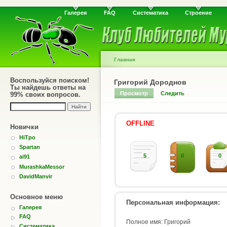
Галерея
FAQ
Систематика
Строение
Главная
Воспользуйся поиском!
Григорий Дороднов
Ты найдешь ответы на
Просмотр
Следить
99% своих вопросов.
OFFLINE
Новички
HiTpo
Spartan
5
0
0
ai91
MurashkaMessor
DavidManvir
Основное меню
Персональная информация:
Галерея
FAQ
Полное имя: Григорий
Систематика