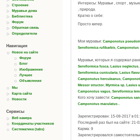
Интересы: Муравьи , спорт , музы
Строение
, природа.
Муравьи дома
Кратко о себе:
Библиотека
Форум
Просто кипер.
Обратная связь
Определители
Мои муравьи:
Camponotus pseudoir
Навигация
,
Serviformica rufibarbis
Camponotus s
Новое на сайте
Форум
Муравьи, которых я содержал ран
Блог
,
Serviformica fusca
Lasius neglectus
Изображения
,
Serviformica cunicularia
Lasius flavu
Лучшее
,
Camponotus herculeanus
Camponotu
Объявления
,
,
Messor structor
Myrmica sp
Lasius 
Мы
,
Camponotus vagus
Serviformica lem
Карта сайта
Кого хочу завести:
Camponotus san
Новости
Camponotus maculatus .
Сервисы
Зарегистрирован: 15-08-2017 в 01
Веб камера
Последний раз был на сайте: 21-0
Координаты участников
Карма: 9
Систематика (tabs)
Зарегистрировался самостоятель