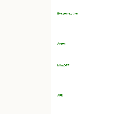
like.some.other
Argon
MihaOFF
APN