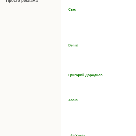
Просто реклама
Стас
Denial
Григорий Дороднов
Asolo
_AleXandr_