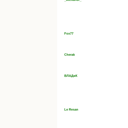
Fox77
Cherak
ВЛАДиК
Le Resan