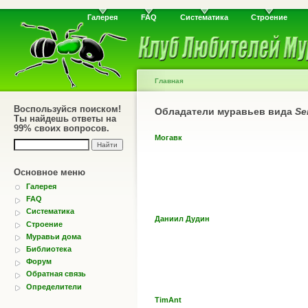
Галерея
FAQ
Систематика
Строение
Главная
Воспользуйся поиском!
Обладатели муравьев вида
Se
Ты найдешь ответы на
99% своих вопросов.
Могавк
Основное меню
Галерея
FAQ
Систематика
Даниил Дудин
Строение
Муравьи дома
Библиотека
Форум
Обратная связь
Определители
TimAnt