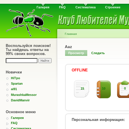
Галерея
FAQ
Систематика
Строение
Главная
Воспользуйся поиском!
Aaz
Ты найдешь ответы на
Просмотр
Следить
99% своих вопросов.
OFFLINE
Новички
HiTpo
Spartan
15
10
0
ai91
MurashkaMessor
DavidManvir
Основное меню
Галерея
Персональная информация:
FAQ
Систематика