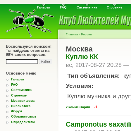
Галерея
FAQ
Систематика
Строение
›
Главная
Россия
Воспользуйся поиском!
Москва
Ты найдешь ответы на
99% своих вопросов.
Куплю КК
вс, 2017-08-27 20:28 —
Основное меню
Тип объявления:
ку
Галерея
Условия:
FAQ
Систематика
Куплю мучника и друг
Строение
Муравьи дома
Библиотека
-1
2 комментария
Форум
Обратная связь
Определители
Camponotus saxatil