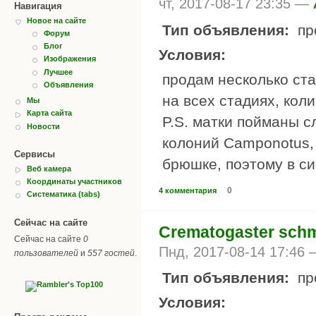
чт, 2017-08-17 23:35 —
Навигация
Новое на сайте
Тип объявления:
пр
Форум
Блог
Условия:
Изображения
Лучшее
продам несколько ста
Объявления
на всех стадиях, коли
Мы
Карта сайта
P.S. матки пойманы с
Новости
колоний Camponotus,
Сервисы
брюшке, поэтому в с
Веб камера
Координаты участников
0
4 комментария
Систематика (tabs)
Сейчас на сайте
Crematogaster schm
Сейчас на сайте
0
Пнд, 2017-08-14 17:46
пользователей
и
557 гостей
.
Тип объявления:
пр
Условия: