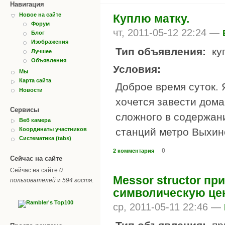
Навигация
Новое на сайте
Куплю матку.
Форум
чт, 2011-05-12 22:24 —
Блог
Изображения
Тип объявления:
ку
Лучшее
Объявления
Условия:
Мы
Карта сайта
Доброе время суток. 
Новости
хочется завести дома
Сервисы
сложного в содержан
Веб камера
станций метро Выхин
Координаты участников
Систематика (tabs)
0
2 комментария
Сейчас на сайте
Сейчас на сайте
0
Messor structor пр
пользователей
и
594 гостя
.
символическую цен
ср, 2011-05-11 22:46 —