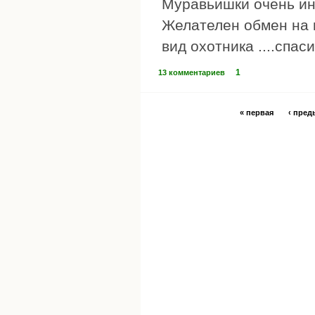
Муравьишки очень инт
Желателен обмен на 
вид охотника ....спас
1
13 комментариев
« первая
‹ пре