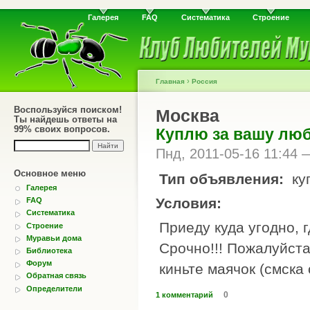
Галерея
FAQ
Систематика
Строение
›
Главная
Россия
Воспользуйся поиском!
Москва
Ты найдешь ответы на
99% своих вопросов.
Куплю за вашу л
Пнд, 2011-05-16 11:44
Основное меню
Тип объявления:
ку
Галерея
Условия:
FAQ
Систематика
Приеду куда угодно, 
Строение
Муравьи дома
Срочно!!! Пожалуйста
Библиотека
Форум
киньте маячок (смска
Обратная связь
Определители
0
1 комментарий