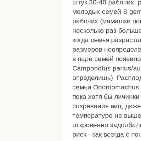
штук 30-40 рабочих, 
молодых семей S gemi
рабочих (мамашки пой
несколько раз больше
когда семья разраста
размеров неопределё
в паре семей появило
Camponotus parius/aur
определишь). Расплод
семьи Odontomachus s
пока хотя бы личинки 
созревания яиц, даже
температуре не выше 
откровенно задолбалс
риск - как всегда с 