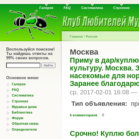
Галерея
FAQ
Систематика
Строение
›
Главная
Россия
Воспользуйся поиском!
Москва
Ты найдешь ответы на
99% своих вопросов.
Приму в дар/куплю
культуру. Москва.
насекомые для нор
Основное меню
Заранее благодарю
Галерея
FAQ
ср, 2017-02-01 16:08 —
Систематика
Строение
Тип объявления:
пр
Муравьи дома
Библиотека
0
6 комментариев
Форум
Обратная связь
Определители
Срочно! Куплю бо