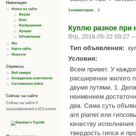
Навигация
Новое на сайте
0
3 комментария
Форум
Блог
Изображения
Куплю разное при 
Лучшее
Втр, 2018-05-22 09:27
Объявления
Мы
Тип объявления:
ку
Карта сайта
Новости
Условия:
Сервисы
Всем привет. У каждо
Веб камера
расширении жилого п
Координаты участников
Систематика (tabs)
двумя путями. 1. Дел
неимением достаточн
Сейчас на сайте
Сейчас на сайте
0
два. Сама суть объяв
пользователей
и
653 гостя
.
ant planet или гипсо
качеству исполнения 
твердость гипса и пр