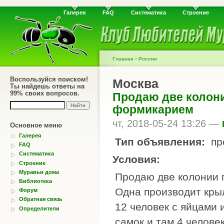
Галерея
FAQ
Систематика
Строение
›
Главная
Россия
Воспользуйся поиском!
Москва
Ты найдешь ответы на
99% своих вопросов.
Продаю две колони
формикарием
чт, 2018-05-24 13:26 —
Основное меню
Галерея
Тип объявления:
пр
FAQ
Систематика
Условия:
Строение
Муравьи дома
Продаю две колонии 
Библиотека
Одна производит кры
Форум
Обратная связь
12 человек с яйцами 
Определители
самок и там 4 человек