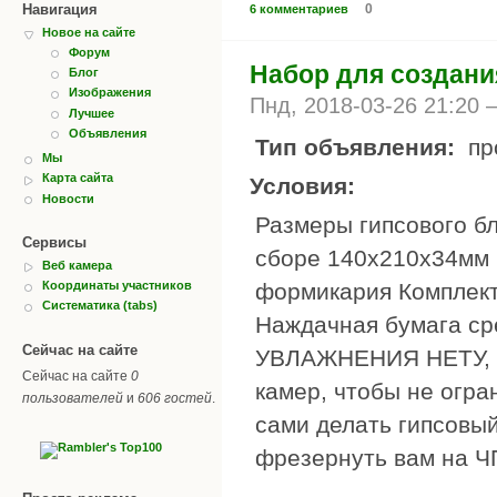
Навигация
0
6 комментариев
Новое на сайте
Форум
Набор для создан
Блог
Изображения
Пнд, 2018-03-26 21:20
Лучшее
Объявления
Тип объявления:
пр
Мы
Карта сайта
Условия:
Новости
Размеры гипсового б
Сервисы
сборе 140х210х34мм В
Веб камера
формикария Комплект
Координаты участников
Систематика (tabs)
Наждачная бумага ср
Сейчас на сайте
УВЛАЖНЕНИЯ НЕТУ, э
Сейчас на сайте
0
камер, чтобы не огра
пользователей
и
606 гостей
.
сами делать гипсовый
фрезернуть вам на Ч