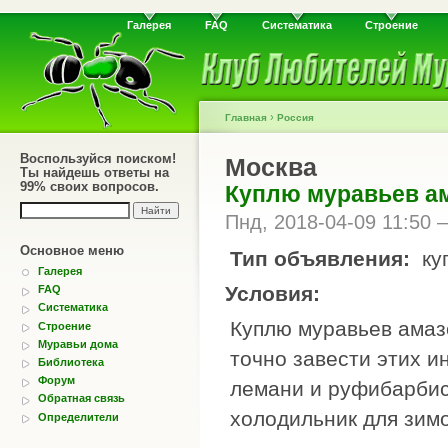
Галерея
FAQ
Систематика
Строение
›
Главная
Россия
Воспользуйся поиском!
Москва
Ты найдешь ответы на
99% своих вопросов.
Куплю муравьев ам
Пнд, 2018-04-09 11:50
Основное меню
Тип объявления:
ку
Галерея
Условия:
FAQ
Систематика
Куплю муравьев амаз
Строение
Муравьи дома
точно завести этих 
Библиотека
Форум
лемани и руфибарбис
Обратная связь
холодильник для зим
Определители