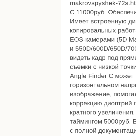
makrovspyshek-72s.ht
C 11000руб. Обеспеч
Имеет встроенную ди
копировальных работ
EOS-камерами (5D Mark
и 550D/600D/650D/70
видеть кадр под прям
съемки с низкой точк
Angle Finder C может
горизонтальном напр
изображение, помога
коррекцию диоптрий г
кратного увеличения.
таймингом 5000руб. В
с полной документац