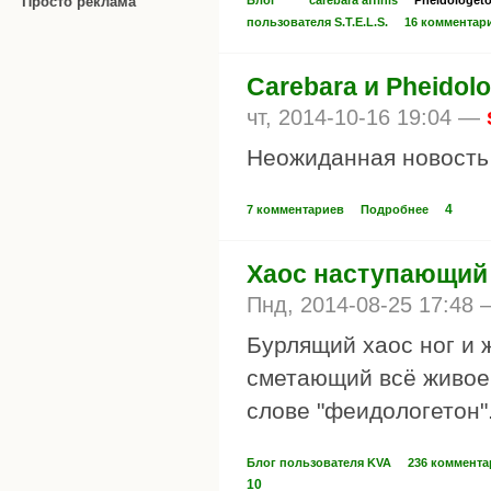
Просто реклама
Блог
carebara affinis
Pheidologet
пользователя S.T.E.L.S.
16 комментар
Carebara и Pheidol
чт, 2014-10-16 19:04 —
Неожиданная новость
4
7 комментариев
Подробнее
Хаос наступающий (
Пнд, 2014-08-25 17:48
Бурлящий хаос ног и 
сметающий всё живое 
слове "феидологетон"
Блог пользователя KVA
236 коммента
10