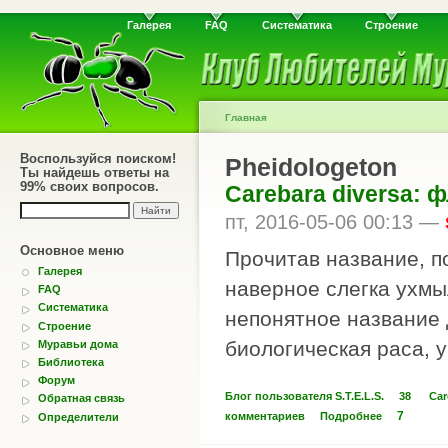
Галерея
FAQ
Систематика
Строение
Главная
Воспользуйся поиском!
Pheidologeton
Ты найдешь ответы на
99% своих вопросов.
Carebara diversa: 
пт, 2016-05-06 00:13 —
Основное меню
Прочитав название, 
Галерея
наверное слегка ухмы
FAQ
Систематика
непонятное название
Строение
биологическая раса, у
Муравьи дома
Библиотека
Форум
Блог пользователя S.T.E.L.S.
38
Car
Обратная связь
7
комментариев
Подробнее
Определители