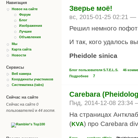
Навигация
Зверье моё!
Новое на сайте
Форум
вс, 2015-01-25 02:21 —
Блог
Изображения
Решил немного пофот
Лучшее
Объявления
И так, кого удалось 
Мы
Карта сайта
Pheidole sinica
Новости
Сервисы
Блог пользователя S.T.E.L.S.
46 комм
Веб камера
7
Подробнее
Координаты участников
Систематика (tabs)
Carebara (Pheidolog
Сейчас на сайте
Пнд, 2014-12-08 23:34
Сейчас на сайте
0
пользователей
и
44 гостя
.
На страницах Антклаб
(
) про Carebara di
KVA