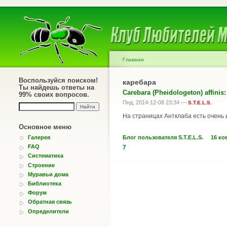
Главная
Воспользуйся поиском!
каребара
Ты найдешь ответы на
Carebara (Pheidologeton) affini
99% своих вопросов.
Пнд, 2014-12-08 23:34 —
S.T.E.L.S.
На страницах Антклаба есть очень 
Основное меню
Блог пользователя S.T.E.L.S.
16 ко
Галерея
FAQ
7
Систематика
Строение
Муравьи дома
Библиотека
Форум
Обратная связь
Определители