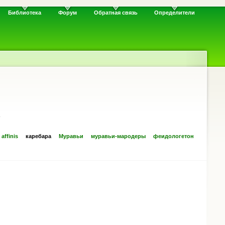
Библиотека
Форум
Обратная связь
Определители
.
affinis
каребара
Муравьи
муравьи-мародеры
феидологетон