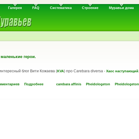
Галерея
FAQ
Систематика
Строение
Муравьи дома
s: маленькие герои.
интересный блог Вити Кожаева (
) про Carebara diversa -
KVA
Хаос наступающий
мментариев
Подробнее
carebara affinis
Pheidologeton
Pheidologeton 