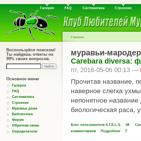
Галерея
FAQ
Систематика
Строение
Главная
Воспользуйся поиском!
муравьи-мароде
Ты найдешь ответы на
99% своих вопросов.
Carebara diversa: 
пт, 2016-05-06 00:13 —
Основное меню
Прочитав название, 
Галерея
наверное слегка ухмы
FAQ
Систематика
непонятное название
Строение
биологическая раса, у
Муравьи дома
Библиотека
Форум
Блог пользователя S.T.E.L.S.
38
Car
Обратная связь
7
комментариев
Подробнее
Определители