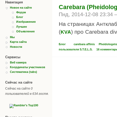
Навигация
Carebara (Pheidolog
Новое на сайте
Форум
Пнд, 2014-12-08 23:34
Блог
Изображения
На страницах Антклаб
Лучшее
(
) про Carebara di
KVA
Объявления
Мы
Карта сайта
Блог
carebara affinis
Pheidologet
Новости
пользователя S.T.E.L.S.
16 комментар
Сервисы
Веб камера
Координаты участников
Систематика (tabs)
Сейчас на сайте
Сейчас на сайте
0
пользователей
и
634 гостя
.