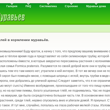
Галерея
FAQ
Систематика
Строение
Муравьи дома
лей в кормлении муравьёв.
иномышленники! Буду краток, а начну с того, что предложу вашему вниманию 
ько в тёплое время года и представляет из себя силиконовую трубку, котор
расположены ёмкости, в которые аккуратно пересажены растения с колониями 
ая семья Formica pratensis. Разумеется по своей доброй воле они в трубку
шись тем что там никого нет, утратили к ней интерес. В тот же вечер они не 
сироп был помещён мною, с помощью шприца с иглой, внутрь трубки в виде н
иропа, они добрались до уличной арены) Следует заметить, что я не огранич
лько могут съесть) Именно возбуждение, произошедшее от того что пищу нужно
 но на кустики пижмы, богато усыпанные тлёй, не поднимались. Час не подн
я на макушки, где была сосредоточена большая часть тли. В основном мне поп
 растения, среди тлей, нервно спускались вниз и убегали домой. Я приуныл.
о такое. И тут мне, случайно, попалась на глаза рабочая мелкой стазы. Излов