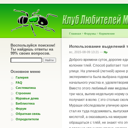
›
›
Главная
Форумы
Кормление
Воспользуйся поиском!
Использование выделений т
Ты найдешь ответы на
вс, 2015-08-09 13:21 —
Яр
99% своих вопросов.
Доброго времени суток, дорогие ед
колонии тлей. Способ работает тол
улице. На уличной (летней) арене 
Основное меню
эксперимента была выбрана годовал
Галерея
начального участка и, удовлетворив
FAQ
Систематика
Вместо этого любимый ими медовый 
Строение
три часа, выпив недельную норму с
Муравьи дома
получают в волю. ( это столько ско
Библиотека
Мураши обследовали уличную арену,
Форум
стал их туда подсаживать, выпуска
Обратная связь
кислотой, а оказавшись на макушке
Определители
обращаться с тлёй, не знают что эт