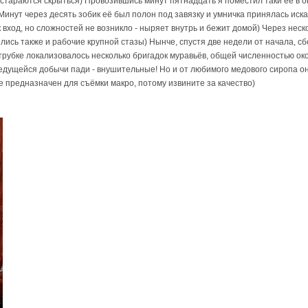
ие стараются скрыться) Провозившись минут пятнадцать я поместил таки её в о
Минут через десять зобик её был полон под завязку и умничка принялась иска
вход, но сложностей не возникло - ныряет внутрь и бежит домой) Через неско
лись также и рабочие крупной стазы) Нынче, спустя две недели от начала, сб
 трубке локализовалось несколько бригадок муравьёв, общей численностью око
едущейся добычи пади - внушительные! Но и от любимого медового сиропа о
е предназначен для съёмки макро, потому извините за качество)