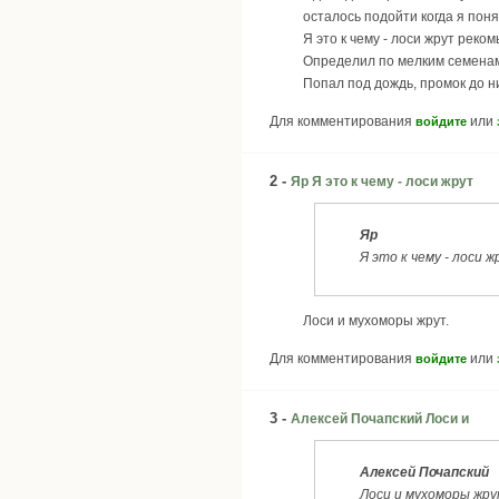
осталось подойти когда я поня
Я это к чему - лоси жрут рек
Определил по мелким семенам
Попал под дождь, промок до ни
Для комментирования
или
войдите
2 -
Яр Я это к чему - лоси жрут
Яр
Я это к чему - лоси 
Лоси и мухоморы жрут.
Для комментирования
или
войдите
3 -
Алексей Почапский Лоси и
Алексей Почапский
Лоси и мухоморы жр