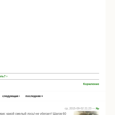
ть? ›
Кормление
следующая ›
последняя »
ср, 2015-09-02 21:23 —
Яр
аю: какой смелый лось!-не убегает! Шагов 60