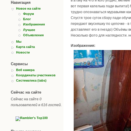
в атаку на что и кого угодно, мелк
Навигация
вот первая капелька пади выпита!) 
Новое на сайте
трудно опознаваться муравьями как 
Форум
Спустя трое суток сбору пади обучи
Блог
передают вкусняшку по цепочке - в
Изображения
доставляют его в гнездо) Объёмы в
Лучшее
Объявления
Несколько фото для наглядности. н
Мы
Изображения:
Карта сайта
Новости
Сервисы
Веб камера
Координаты участников
Систематика (tabs)
Сейчас на сайте
Сейчас на сайте
0
пользователей
и
616 гостей
.