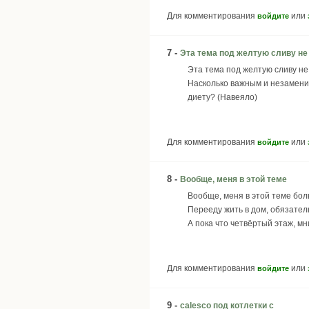
Для комментирования
или
войдите
7 -
Эта тема под желтую сливу не
Эта тема под желтую сливу не
Насколько важным и незамени
диету? (Навеяло)
Для комментирования
или
войдите
8 -
Вообще, меня в этой теме
Вообще, меня в этой теме бо
Перееду жить в дом, обязате
А пока что четвёртый этаж, мни
Для комментирования
или
войдите
9 -
calesco под котлетки с