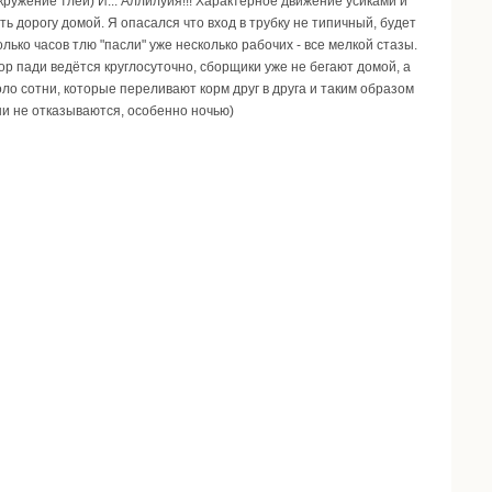
кружение тлей) И... Аллилуйя!!! Характерное движение усиками и
ть дорогу домой. Я опасался что вход в трубку не типичный, будет
лько часов тлю "пасли" уже несколько рабочих - все мелкой стазы.
ор пади ведётся круглосуточно, сборщики уже не бегают домой, а
ло сотни, которые переливают корм друг в друга и таким образом
ни не отказываются, особенно ночью)