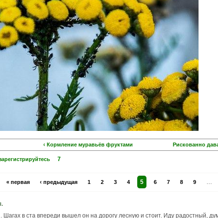
‹ Кормление муравьёв фруктами
Рискованно дава
7
зарегистрируйтесь
5
…
« первая
‹ предыдущая
1
2
3
4
6
7
8
9
.
 Шагах в ста впереди вышел он на дорогу лесную и стоит. Иду радостный, дум