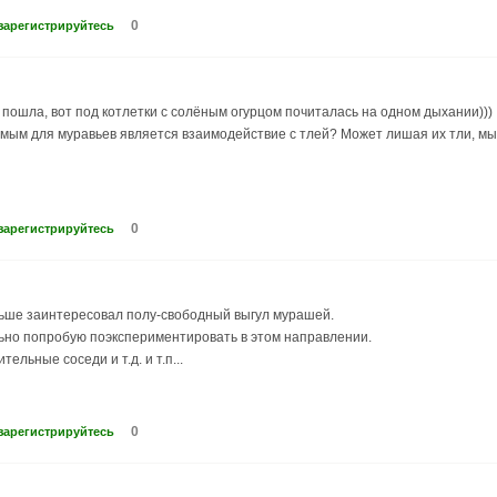
0
зарегистрируйтесь
 пошла, вот под котлетки с солёным огурцом почиталась на одном дыхании)))
мым для муравьев является взаимодействие с тлей? Может лишая их тли, мы
0
зарегистрируйтесь
льше заинтересовал полу-свободный выгул мурашей.
льно попробую поэкспериментировать в этом направлении.
тельные соседи и т.д. и т.п...
0
зарегистрируйтесь