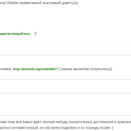
тила! Люблю примитивной анатомией давить))))
0
зарегистрируйтесь
 темка:
Славное махалово получилось))
http://antclub.org/node/8257
тема пока всё равно ждёт сколько-нибудь значительных достижений в практи
прогноз оптимистичный, но обо всём подробно и по порядку позже :)