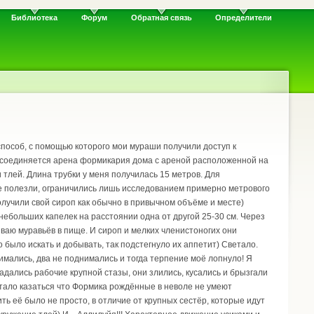
Библиотека
Форум
Обратная связь
Определители
способ, с помощью которого мои мураши получили доступ к
ой соединяется арена формикария дома с ареной расположенной на
тлей. Длина трубки у меня получилась 15 метров. Для
 не полезли, ограничились лишь исследованием примерно метрового
получили свой сироп как обычно в привычном объёме и месте)
ебольших капелек на расстоянии одна от другой 25-30 см. Через
иваю муравьёв в пище. И сироп и мелких членистоногих они
 было искать и добывать, так подстегнуло их аппетит) Светало.
имались, два не поднимались и тогда терпение моё лопнуло! Я
адались рабочие крупной стазы, они злились, кусались и брызгали
 Стало казаться что Формика рождённые в неволе не умеют
ить её было не просто, в отличие от крупных сестёр, которые идут