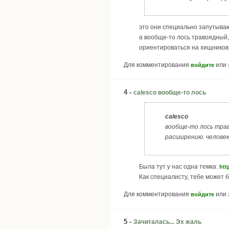
это они специально запутыва
а вообще-то лось травоядный,
ориентироваться на хищников
Для комментирования
или
войдите
4 -
calesco вообще-то лось
calesco
вообще-то лось трав
расширению. человек
Была тут у нас одна темка:
htt
Как специалисту, тебе может 
Для комментирования
или
войдите
5 -
Зачиталась... Эх жаль