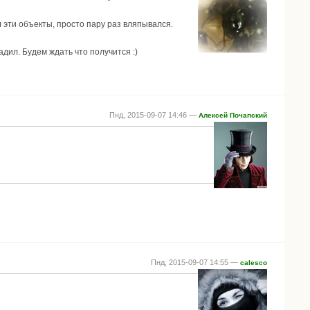
л эти объекты, просто пару раз вляпывался.
адил. Будем ждать что получится :)
Пнд, 2015-09-07 14:46 —
Алексей Почапский
Пнд, 2015-09-07 14:55 —
calesco