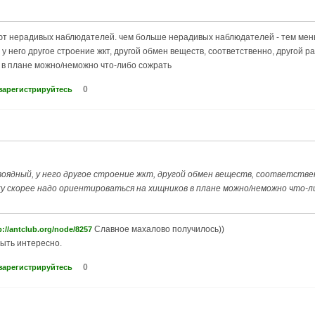
ют нерадивых наблюдателей. чем больше нерадивых наблюдателей - тем мен
 у него другое строение жкт, другой обмен веществ, соответственно, другой 
 в плане можно/неможно что-либо сожрать
0
зарегистрируйтесь
оядный, у него другое строение жкт, другой обмен веществ, соответствен
у скорее надо ориентироваться на хищников в плане можно/неможно что-
Славное махалово получилось))
p://antclub.org/node/8257
быть интересно.
0
зарегистрируйтесь