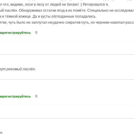
л что, видимо, лоси в лесу от людей не бегают :) Ретировался я.
омый паслён. Обнаруживал остатки ягод в их помёте. Специально не исследова
 и тёмной кожице. Да и кусты обглоданные попадались.
тки, чуть было не заплутал неудачно сократив путь, но черники накопал-расс
0
зарегистрируйтесь
жрут рекомый паслён.
0
зарегистрируйтесь
ут