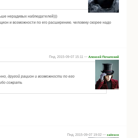
ьше нерадивых наблюдателей)))
рацион и возможности по его расширению. человеку скорее надо
Пнд, 2015-09-07 15:11 —
Алексей Почапский
но, другой рацион и возможности по его
либо сожрать
Пнд, 2015-09-07 19:02 —
calesco