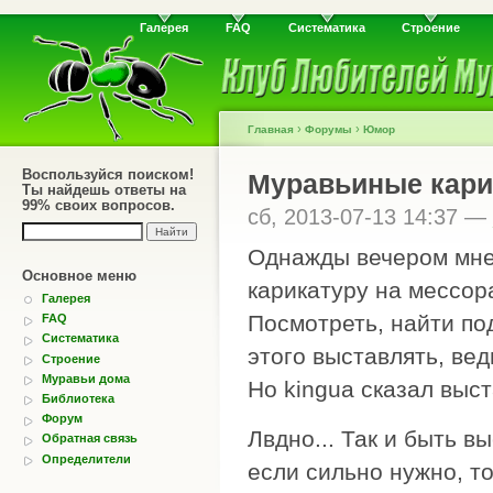
Галерея
FAQ
Систематика
Строение
›
›
Главная
Форумы
Юмор
Воспользуйся поиском!
Муравьиные кар
Ты найдешь ответы на
99% своих вопросов.
сб, 2013-07-13 14:37 —
Однажды вечером мне 
Основное меню
карикатуру на мессора
Галерея
Посмотреть, найти по
FAQ
Систематика
этого выставлять, ве
Строение
Муравьи дома
Но kingua сказал выст
Библиотека
Форум
Лвдно... Так и быть в
Обратная связь
Определители
если сильно нужно, т