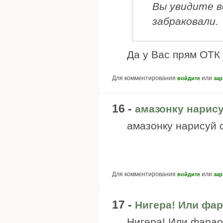
Вы увидите в
забраковали.
Да у Вас прям ОТК 
Для комментирования
или
войдите
зар
16 -
амазонку нарису
амазонку нарисуй 
Для комментирования
или
войдите
зар
17 -
Нигера! Или фар
Нигера! Или фарао