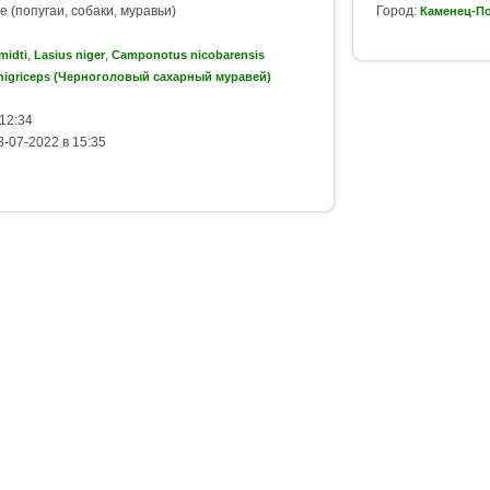
 (попугаи, собаки, муравьи)
Город:
Каменец-П
,
,
midti
Lasius niger
Camponotus nicobarensis
igriceps (Черноголовый сахарный муравей)
12:34
-07-2022 в 15:35