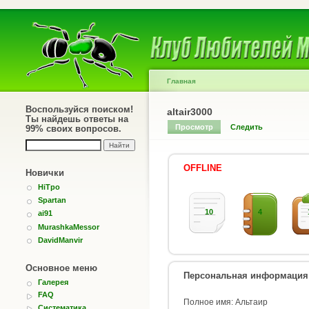
Главная
Воспользуйся поиском!
altair3000
Ты найдешь ответы на
Просмотр
Следить
99% своих вопросов.
OFFLINE
Новички
HiTpo
Spartan
10
4
ai91
MurashkaMessor
DavidManvir
Основное меню
Персональная информация
Галерея
FAQ
Полное имя: Альтаир
Систематика