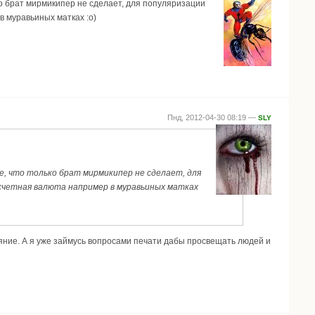
ко брат мирмикипер не сделает, для популяризации
 муравьиных матках :о)
Пнд, 2012-04-30 08:19 —
SLY
е, что только брат мирмикипер не сделает, для
асчетная валюта например в муравьиных матках
ояние. А я уже займусь вопросами печати дабы просвещать людей и