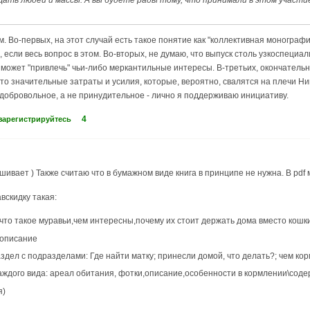
ать людей и массы. А вы будете рады тому, что принимали в этом участи
. Во-первых, на этот случай есть такое понятие как "коллективная монографи
 если весь вопрос в этом. Во-вторых, не думаю, что выпуск столь узкоспециа
может "привлечь" чьи-либо меркантильные интересы. В-третьих, окончательно
 это значительные затраты и усилия, которые, вероятно, свалятся на плечи 
 добровольное, а не принудительное - лично я поддерживаю инициативу.
4
зарегистрируйтесь
шивает ) Также считаю что в бумажном виде книга в принципе не нужна. В pdf
авскидку такая:
то такое муравьи,чем интересны,почему их стоит держать дома вместо кошк
 описание
ел с подразделами: Где найти матку; принесли домой, что делать?; чем корми
аждого вида: ареал обитания, фотки,описание,особенности в кормлении\сод
я)