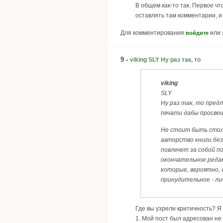
В общем как-то так. Первое чт
оставлять там комментарии, и
Для комментирования
или
войдите
9 -
viking SLY Ну раз так, то
viking
SLY
Ну раз так, то пред
печати дабы просвещ
Не стоит быть столь
авторство книги без 
повлечет за собой п
окончательное редак
которые, вероятно, 
принудительное - ли
Где вы узрели критичность? Я
1. Мой пост был адресован не 