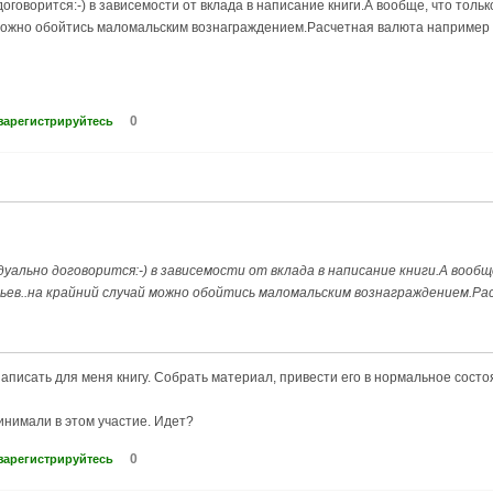
говорится:-) в зависемости от вклада в написание книги.А вообще, что толь
 можно обойтись маломальским вознаграждением.Расчетная валюта например в
0
зарегистрируйтесь
уально договорится:-) в зависемости от вклада в написание книги.А вообщ
ьев..на крайний случай можно обойтись маломальским вознаграждением.Р
 написать для меня книгу. Собрать материал, привести его в нормальное сост
инимали в этом участие. Идет?
0
зарегистрируйтесь