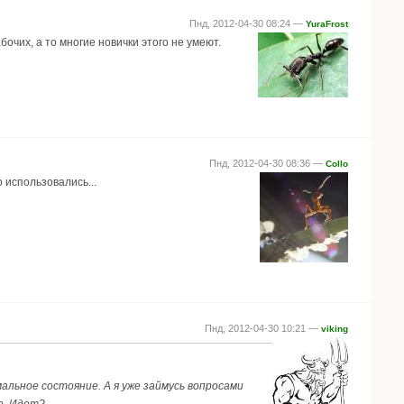
Пнд, 2012-04-30 08:24 —
YuraFrost
рабочих, а то многие новички этого не умеют.
Пнд, 2012-04-30 08:36 —
Collo
 использовались...
Пнд, 2012-04-30 10:21 —
viking
альное состояние. А я уже займусь вопросами