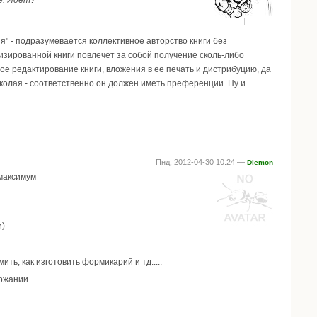
е. Идет?
я" - подразумевается коллективное авторство книги без
лизированной книги повлечет за собой получение сколь-либо
е редактирование книги, вложения в ее печать и дистрибуцию, да
Николая - соответственно он должен иметь преференции. Ну и
Пнд, 2012-04-30 10:24 —
Diemon
 максимум
и)
ть; как изготовить формикарий и тд.....
ержании