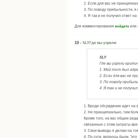
2. Если для вас не принципиал
3. По поводу прибыльности, я 
4. Я так и не получил ответ на
Для комментирования
или
войдите
10 -
SLYГде вы узрели
SLY
Где вы узрели крити
1. Мой пост был адр
2. Если для вас не 
3. По поводу прибыл
4. Я так и не получи
1. Вроде обсуждение идет на 
2. Не принципиально, тем боле
Кроме того, на вас общее реда
связанные с этим затраты вре
3. Свои выводы я делаю на то
4. По сути, вопросы были: "кто