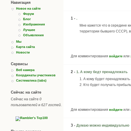
Навигация
Новое на сайте
Форум
1 -
.
Блог
Изображения
Мне кажется что в середине к
Лучшее
территории бывшего СССР), в
Объявления
Мы
Карта сайта
Новости
Для комментирования
или
войдите
Сервисы
Веб камера
2 -
1. А кому бедт пренадлежать
Координаты участников
1. А кому будет пренадлежать
Систематика (tabs)
2. Кто будет получать прибыль
Сейчас на сайте
Сейчас на сайте
0
пользователей
и
627 гостей
.
Для комментирования
или
войдите
3 -
Думаю можно индивидуально