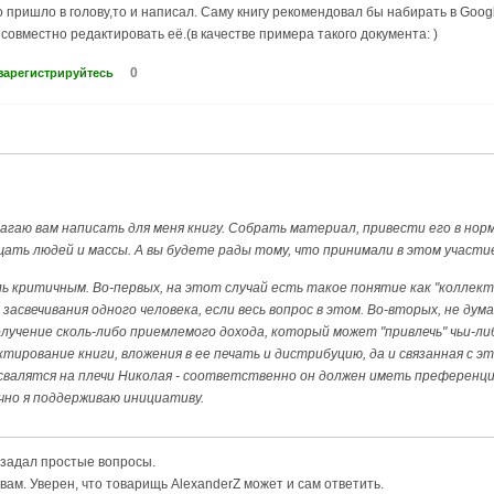
о пришло в голову,то и написал. Саму книгу рекомендовал бы набирать в Goo
 совместно редактировать её.(в качестве примера такого документа:
)
0
зарегистрируйтесь
лагаю вам написать для меня книгу. Собрать материал, привести его в норм
ать людей и массы. А вы будете рады тому, что принимали в этом участи
 критичным. Во-первых, на этот случай есть такое понятие как "коллек
засвечивания одного человека, если весь вопрос в этом. Во-вторых, не ду
олучение сколь-либо приемлемого дохода, который может "привлечь" чьи-
тирование книги, вложения в ее печать и дистрибуцию, да и связанная с э
свалятся на плечи Николая - соответственно он должен иметь преференции.
чно я поддерживаю инициативу.
 задал простые вопросы.
вам. Уверен, что товарищь AlexanderZ может и сам ответить.