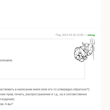
Пнд, 2012-04-30 12:06 —
viking
дготовте.
частвовать в написании книги (или кто-то утверждал обратное?).
ие прав, печать, распространение и т.д., ну и соотвественно
 издании).
ом. А вы?