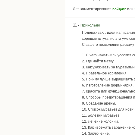
Для комментирования
или
войдите
11 -
Прикольно
Подерживаю , идея написания 
хорошая штука ,но эта уже сов
С вашего позволения раскажу 
1. С чего начать или условия 
2. Где найти матку.
3. Как ухаживать за муравьями
4. Правельное кормления
5. Почиму лучше выращивать 
6. Изготовление формикария.
7. Красота или функционально
8. Способы предотврашения п
9. Создание арены.
10. Список муравьёв для нович
11. Болезни муравьёв
12. Лечение колонии.
13. Как избежать заражение к
14. Заключение.