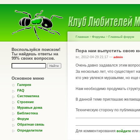
›
›
Главная
Форумы
Главный форум
Воспользуйся поиском!
Пора нам выпустить свою кн
Ты найдешь ответы на
вс, 2012-04-29 21:17 —
admin
99% своих вопросов.
Очень давно задавался этим вопросо
За несколько лет, что существует 
кто уже увлекся муравьями, но еще
Основное меню
Галерея
Нам необходимо продумать структур
FAQ
Систематика
В данной теме приглашаю желающих
Строение
Муравьи дома
Техническую сторону по публикации 
Библиотека
Форум
Обратная связь
Определители
Для комментирования
или
войдите