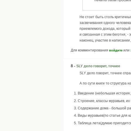
печати дабы просвещ
Не стоит быть столь критичным
засвечивания одного человека,
приемлемого дохода, который 
и связанная с этим беготня, -
наконец, участие в написании
Для комментирования
или
войдите
8 -
SLY дело говорит, точнее
SLY дело говорит, точнее спра
А по сути книги то структура н
Введение (небольшая история,ч
Строение, классы муравьев, их
Содержание дома - большой разд
Виды муравьев(по статье для к
Таблица лета(думаю пригодитс