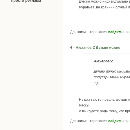
Просто реклама
Думаю можно индивидуально до
муравьев..на крайний случай
Для комментирования
или
войдите
4 -
AlexanderZ Думаю можно
AlexanderZ
Думаю можно индивид
популяризации мурав
:о)
Ну раз так, то предлагаю вам
массы.
А вы будете рады тому, что пр
Для комментирования
или
войдите