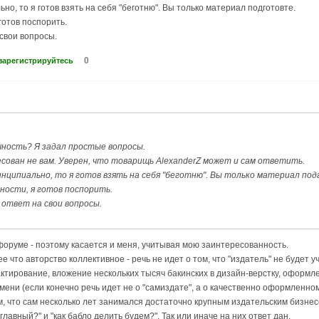
ьно, то я готов взять на себя "беготню". Вы только материал подготовте.
готов поспорить.
 свои вопросы.
0
зарегистрируйтесь
чность? Я задал простые вопросы.
есован не вам. Уверен, что товарищь AlexanderZ может и сам ответить.
принципиально, то я готов взять на себя "беготню". Вы только материал по
ьности, я готов поспорить.
л ответ на свои вопросы.
форуме - поэтому касается и меня, учитывая мою заинтересованность.
е что авторство коллективное - речь не идет о том, что "издатель" не будет у
ктирование, вложение нескольких тысяч бакинских в дизайн-верстку, оформлен
мени (если конечно речь идет не о "самиздате", а о качественно оформленном
м, что сам несколько лет занимался достаточно крупным издательским бизнес
 главный?" и "как бабло делить будем?". Так или иначе на них ответ дан.