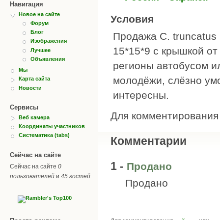
Навигация
Новое на сайте
Условия
Форум
Блог
Продажа C. truncatus 
Изображения
15*15*9 с крышкой от
Лучшее
Объявления
регионы автобусом ил
Мы
молодёжи, слёзно умо
Карта сайта
Новости
интересны.
Сервисы
Для комментировани
Веб камера
Координаты участников
Систематика (tabs)
Комментарии
Сейчас на сайте
1 -
Продано
Сейчас на сайте
0
пользователей
и
45 гостей
.
Продано