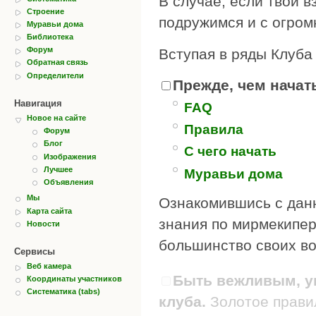
В случае, если твои в
Строение
подружимся и с огром
Муравьи дома
Библиотека
Форум
Вступая в ряды Клуба
Обратная связь
Определители
Прежде, чем начать
Навигация
FAQ
Новое на сайте
Правила
Форум
Блог
С чего начать
Изображения
Лучшее
Муравьи дома
Объявления
Мы
Ознакомившись с дан
Карта сайта
знания по мирмекипер
Новости
большинство своих во
Сервисы
Веб камера
Быть вежливым, ув
Координаты участников
Систематика (tabs)
клуба.
Золотое правил