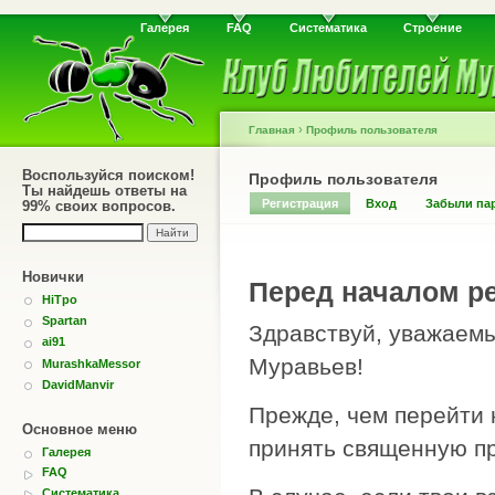
Галерея
FAQ
Систематика
Строение
›
Главная
Профиль пользователя
Воспользуйся поиском!
Профиль пользователя
Ты найдешь ответы на
Регистрация
Вход
Забыли па
99% своих вопросов.
Новички
Перед началом ре
HiTpo
Spartan
Здравствуй, уважаемы
ai91
Муравьев!
MurashkaMessor
DavidManvir
Прежде, чем перейти 
Основное меню
принять священную пр
Галерея
FAQ
Систематика