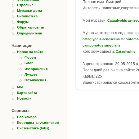
Полное имя: Дмитрий
Строение
Интересы: животные,спортивна
Муравьи дома
Библиотека
Мои муравьи:
Cataglyphis aenes
Форум
Обратная связь
Муравьи, которых я содержал 
Определители
cataglyphis aenescens.Оdontomac
Навигация
camponotus singularis
Кого хочу завести:
Cataglyphis
Новое на сайте
Форум
Блог
Зарегистрирован: 29-05-2015 в 
Изображения
Последний раз был на сайте: 28
Лучшее
Карма: 225
Объявления
Зарегистрировался самостояте
Мы
Карта сайта
Новости
Сервисы
Веб камера
Координаты участников
Систематика (tabs)