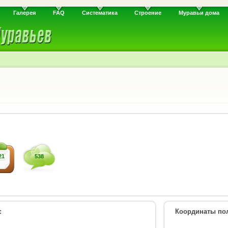
Галерея
FAQ
Систематика
Строение
Муравьи дома
21
538
:
Координаты пол