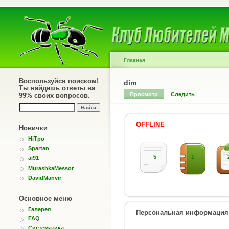
Главная
Воспользуйся поиском!
dim
Ты найдешь ответы на
Просмотр
Следить
99% своих вопросов.
OFFLINE
Новички
HiTpo
Spartan
5
1
ai91
MurashkaMessor
DavidManvir
Основное меню
Галерея
Персональная информация
FAQ
Систематика