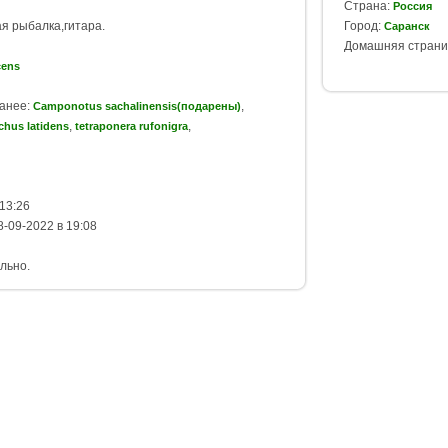
Страна:
Россия
я рыбалка,гитара.
Город:
Саранск
Домашняя страниц
cens
ранее:
,
Camponotus sachalinensis(подарены)
,
,
hus latidens
tetraponera rufonigra
13:26
-09-2022 в 19:08
льно.