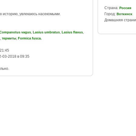
Страна:
Россия
ю историю, увлекаюсь насекомыми.
Город:
Воткинск
Домашняя страни
,
,
,
Companotus vagus
Lasius umbratus
Lasius flavus
,
,
термиты
Formica fusca.
21:45
-03-2018 в 09:35
льно.