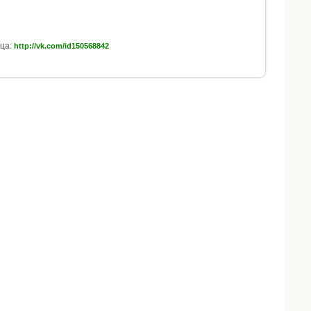
ца:
http://vk.com/id150568842