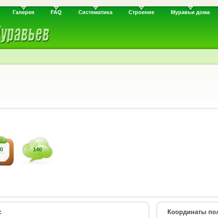
Галерея
FAQ
Систематика
Строение
Муравьи дома
0
140
:
Координаты пол