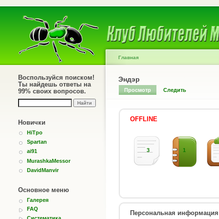
Главная
Воспользуйся поиском!
Эндэр
Ты найдешь ответы на
Просмотр
Следить
99% своих вопросов.
OFFLINE
Новички
HiTpo
Spartan
3
1
ai91
MurashkaMessor
DavidManvir
Основное меню
Галерея
FAQ
Персональная информация
Систематика