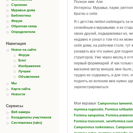
Полное имя: Али
Строение
Интересы: Муравьи, пауки, репти
Муравьи дома
Кратко о себе:
Библиотека
Форум
Я с детства любил наблюдать за 
Обратная связь
спокойным и муравьями, я их стар
Определители
своих друзей, подкармливал их, чи
недавно я узнал о том что их мож
Навигация
себя дома, на рабочем столе, тут 
Новое на сайте
узнавать все что нужно для подня
Форум
структоров. Уже через месяц я отл
Блог
первый формикарий. И как только 
Изображения
магазине матку жнецов, мне было
Лучшее
трудно их содержать, и для того, 
Объявления
поднять их колонию мне нужно зд
Мы
зарегистрироваться.
Карта сайта
Новости
Мои муравьи:
,
Camponotus lameerei
Сервисы
,
myrmica ruginodis
Formica rufibarbi
Веб камера
,
Formica sanguinea
Formica pratensi
Координаты участников
,
Formica truncorum
serviformica cuni
Систематика (tabs)
,
Camponotus turkestanus
Camponot
,
,
myrmica rubra
myrmica ruginodis
la