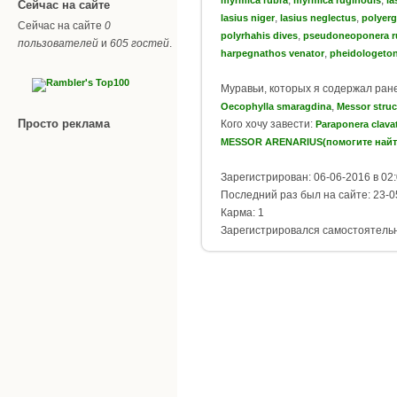
Сейчас на сайте
,
,
lasius niger
lasius neglectus
polyerg
Сейчас на сайте
0
,
polyrhahis dives
pseudoneoponera r
пользователей
и
605 гостей
.
,
harpegnathos venator
pheidologeton
Муравьи, которых я содержал ран
,
Oecophylla smaragdina
Messor stru
Просто реклама
Кого хочу завести:
Paraponera clava
MESSOR ARENARIUS(помогите найт
Зарегистрирован: 06-06-2016 в 02
Последний раз был на сайте: 23-0
Карма: 1
Зарегистрировался самостоятель