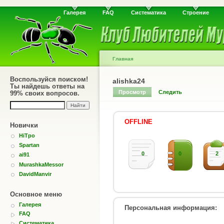
Галерея
FAQ
Систематика
Строение
Главная
Воспользуйся поиском!
alishka24
Ты найдешь ответы на
Просмотр
Следить
99% своих вопросов.
OFFLINE
Новички
HiTpo
Spartan
0
0
2
ai91
MurashkaMessor
DavidManvir
Основное меню
Галерея
Персональная информация:
FAQ
Систематика