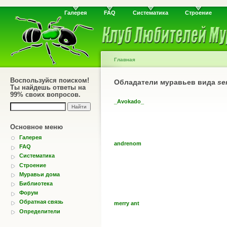
Галерея
FAQ
Систематика
Строение
Главная
Воспользуйся поиском!
Обладатели муравьев вида
se
Ты найдешь ответы на
99% своих вопросов.
_Avokado_
Основное меню
Галерея
andrenom
FAQ
Систематика
Строение
Муравьи дома
Библиотека
Форум
Обратная связь
merry ant
Определители