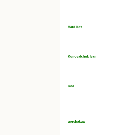
Hard Кот
Konovalchuk Ivan
DeX
gorchakua