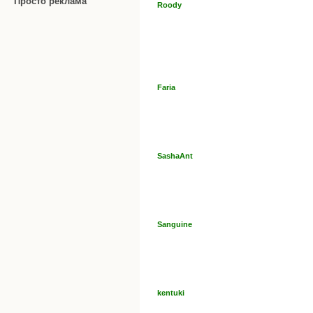
Просто реклама
Roody
Faria
SashaAnt
Sanguine
kentuki