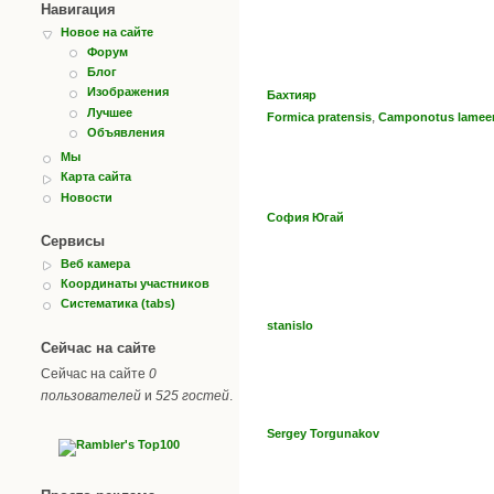
Навигация
Новое на сайте
Форум
Блог
Изображения
Бахтияр
Лучшее
,
Formica pratensis
Camponotus lameer
Объявления
Мы
Карта сайта
Новости
София Югай
Сервисы
Веб камера
Координаты участников
Систематика (tabs)
stanislo
Сейчас на сайте
Сейчас на сайте
0
пользователей
и
525 гостей
.
Sergey Torgunakov