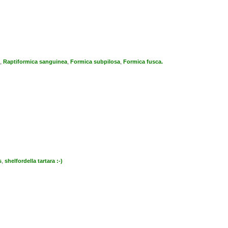
,
,
,
Raptiformica sanguinea
Formica subpilosa
Formica fusca.
,
s
shelfordella tartara :-)