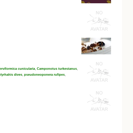
,
,
erviformica cunicularia
Camponotus turkestanus
,
,
lyrhahis dives
pseudoneoponera rufipes