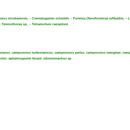
,
,
,
tus nicobarensis
– Crematogaster schmidti
– Formica (Serviformica) rufibarbis
– L
,
– Temnothorax sp.
– Tetramorium caespitum
,
,
,
,
stanus
camponotus turkestanicus
camponotus parius
camponotus xiangban
camp
,
,
olor
aphaenogaster bicarii
odontomachus sp