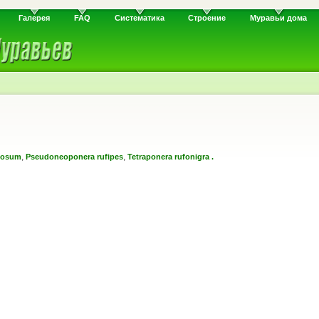
Галерея
FAQ
Систематика
Строение
Муравьи дома
,
,
gosum
Pseudoneoponera rufipes
Tetraponera rufonigra .