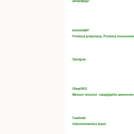
antarakayr
botvinik87
,
Formica polyctena
Formica truncorum
Synapse
OlegUKG
,
Messor structor
cataglyphis aenescen
Cawhale
Odontomachus bauri