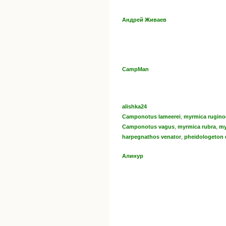
Андрей Живаев
CampMan
alishka24
,
Camponotus lameerei
myrmica rugino
,
,
Camponotus vagus
myrmica rubra
my
,
harpegnathos venator
pheidologeton 
Алинур