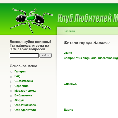
Главная
Воспользуйся поиском!
Жители города
Алматы
Ты найдешь ответы на
99% своих вопросов.
viking
,
Camponotus singularis
Diacamma ru
Основное меню
Галерея
FAQ
Систематика
Gussev.S
Строение
Муравьи дома
Библиотека
Форум
Обратная связь
Дамир
Определители