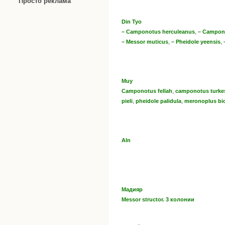
Просто реклама
Din Tyo
,
– Camponotus herculeanus
– Campono
,
,
– Messor muticus
– Pheidole yeensis
Muy
,
Camponotus fellah
camponotus turke
,
,
pieli
pheidole palidula
meronoplus bic
Aln
Мадияр
Messor structor. 3 колонии