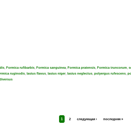
,
,
,
,
,
dis
Formica rufibarbis
Formica sanguinea
Formica pratensis
Formica truncorum
s
,
,
,
,
,
rmica ruginodis
lasius flavus
lasius niger
lasius neglectus
polyergus rufescens
po
diversus
1
2
следующая ›
последняя »