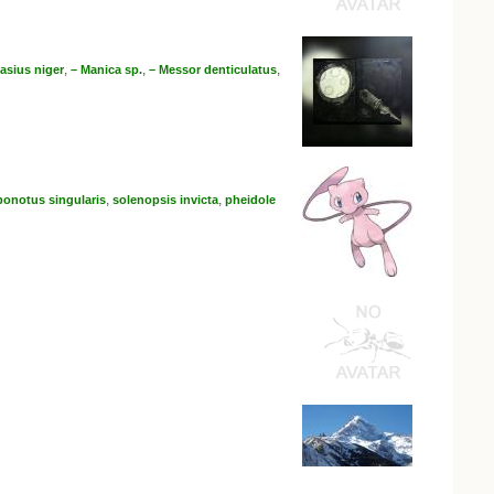
,
,
,
asius niger
– Manica sp.
– Messor denticulatus
,
,
onotus singularis
solenopsis invicta
pheidole