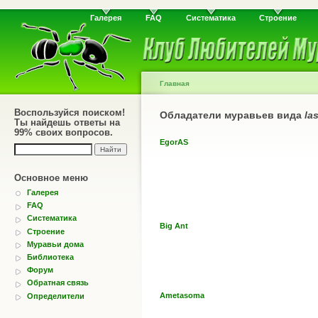
Галерея
FAQ
Систематика
Строение
Главная
Воспользуйся поиском!
Обладатели муравьев вида
la
Ты найдешь ответы на
99% своих вопросов.
EgorAS
Основное меню
Галерея
FAQ
Систематика
Big Ant
Строение
Муравьи дома
Библиотека
Форум
Обратная связь
Ametasoma
Определители