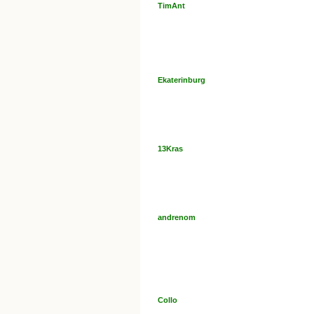
TimAnt
Ekaterinburg
13Kras
andrenom
Collo