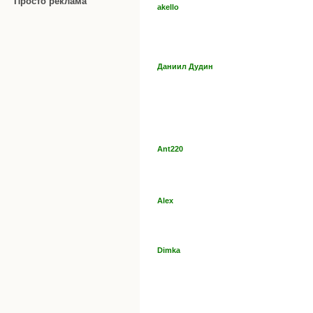
Просто реклама
akello
Даниил Дудин
Ant220
Alex
Dimka