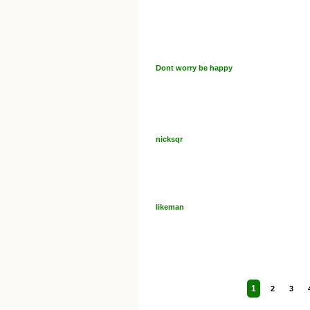
Dont worry be happy
nicksqr
likeman
1
2
3