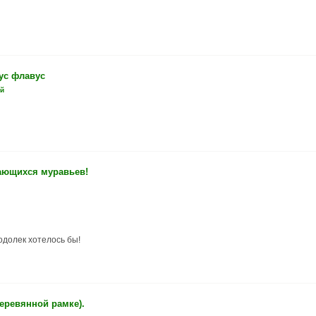
ус флавус
й
ающихся муравьев!
одолек хотелось бы!
еревянной рамке).