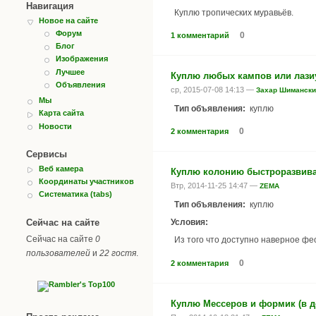
Навигация
Куплю тропических муравьёв.
Новое на сайте
Форум
0
1 комментарий
Блог
Изображения
Лучшее
Куплю любых кампов или лази
Объявления
ср, 2015-07-08 14:13 —
Захар Шимански
Мы
Тип объявления:
куплю
Карта сайта
Новости
0
2 комментария
Сервисы
Веб камера
Куплю колонию быстроразвив
Координаты участников
Втр, 2014-11-25 14:47 —
ZEMA
Систематика (tabs)
Тип объявления:
куплю
Сейчас на сайте
Условия:
Сейчас на сайте
0
Из того что доступно наверное фе
пользователей
и
22 гостя
.
0
2 комментария
Куплю Мессеров и формик (в д