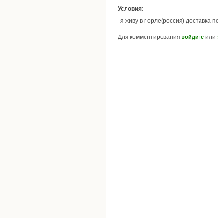
Условия:
я живу в г орле(россия) доставка п
Для комментирования
или
войдите