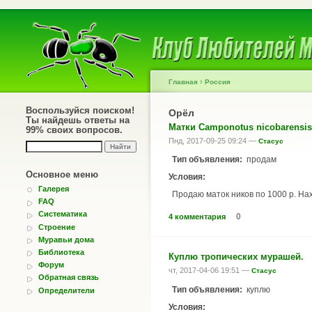
›
Главная
Россия
Воспользуйся поиском!
Орёл
Ты найдешь ответы на
Матки Camponotus nicobarensis
99% своих вопросов.
Пнд, 2017-09-25 09:24 —
Стасус
Тип объявления:
продам
Основное меню
Условия:
Галерея
Продаю маток ников по 1000 р. На
FAQ
Систематика
0
4 комментария
Строение
Муравьи дома
Библиотека
Куплю тропических мурашей.
Форум
чт, 2017-04-06 19:51 —
Стасус
Обратная связь
Тип объявления:
куплю
Определители
Условия: