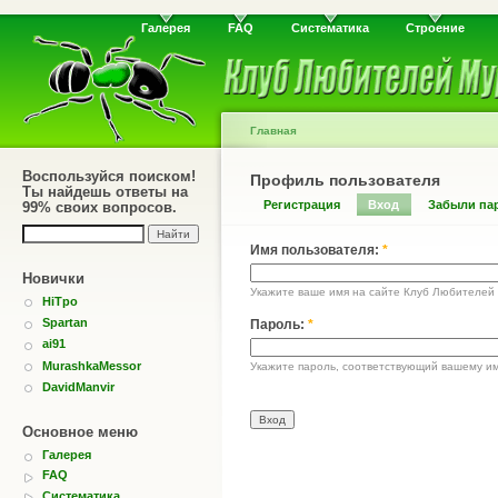
Галерея
FAQ
Систематика
Строение
Главная
Воспользуйся поиском!
Профиль пользователя
Ты найдешь ответы на
Регистрация
Вход
Забыли па
99% своих вопросов.
Имя пользователя:
*
Новички
Укажите ваше имя на сайте Клуб Любителей
HiTpo
Spartan
Пароль:
*
ai91
MurashkaMessor
Укажите пароль, соответствующий вашему им
DavidManvir
Основное меню
Галерея
FAQ
Систематика