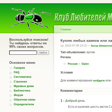
Главная
Воспользуйся поиском!
Куплю любых кампов или л
Ты найдешь ответы на
ср, 2015-07-08 14:13 —
Захар Шимански
99% своих вопросов.
Тип объявления:
куплю
Регион
Основное меню
›
Россия
Орёл
Галерея
Условия
FAQ
Систематика
Для комментирования
или
войдите
Строение
Муравьи дома
Комментарии
Библиотека
Форум
Обратная связь
1 -
Добрый день
Определители
Есть в наличии шесть маток Cam