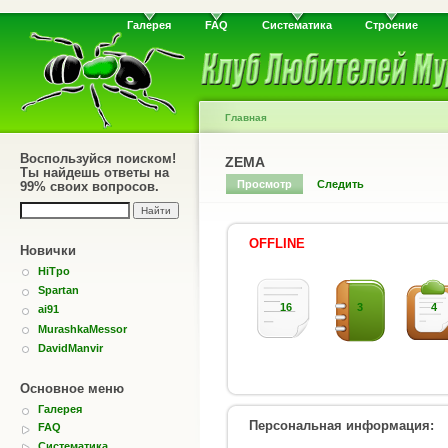
Галерея
FAQ
Систематика
Строение
Главная
Воспользуйся поиском!
ZEMA
Ты найдешь ответы на
Просмотр
Следить
99% своих вопросов.
OFFLINE
Новички
HiTpo
Spartan
16
3
4
ai91
MurashkaMessor
DavidManvir
Основное меню
Галерея
Персональная информация:
FAQ
Систематика