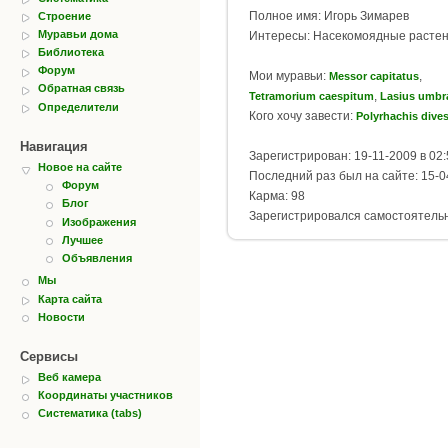
Полное имя: Игорь Зимарев
Строение
Муравьи дома
Интересы: Насекомоядные растен
Библиотека
Форум
Мои муравьи:
,
Messor capitatus
Обратная связь
,
Tetramorium caespitum
Lasius umbr
Определители
Кого хочу завести:
Polyrhachis dive
Навигация
Зарегистрирован: 19-11-2009 в 02:
Новое на сайте
Последний раз был на сайте: 15-0
Форум
Карма: 98
Блог
Зарегистрировался самостоятель
Изображения
Лучшее
Объявления
Мы
Карта сайта
Новости
Сервисы
Веб камера
Координаты участников
Систематика (tabs)