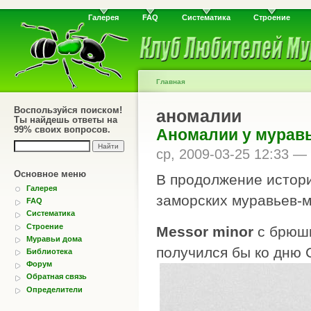
Галерея
FAQ
Систематика
Строение
Главная
Воспользуйся поиском!
аномалии
Ты найдешь ответы на
99% своих вопросов.
Аномалии у мурав
ср, 2009-03-25 12:33 —
Основное меню
В продолжение истор
Галерея
заморских муравьев-м
FAQ
Систематика
Строение
Messor minor
с брюшк
Муравьи дома
получился бы ко дню 
Библиотека
Форум
Обратная связь
Определители