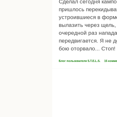
Сделал сегодня кампо
пришлось перекидыват
устроившиеся в форме
вылазить через щель,
очередной раз нападав
передвигается. Я не до
бою оторвало... Стоп!
Блог пользователя S.T.E.L.S.
15 комм