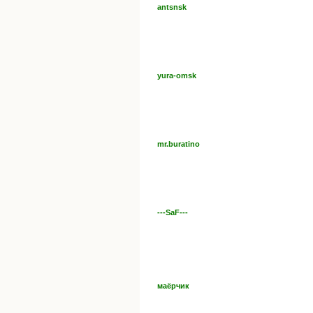
antsnsk
yura-omsk
mr.buratino
---SaF---
маёрчик