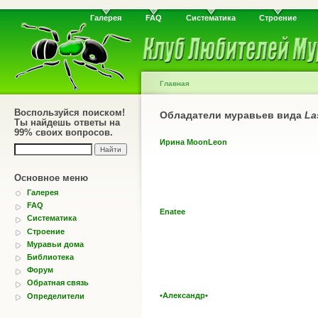
Галерея
FAQ
Систематика
Строение
Главная
Воспользуйся поиском!
Обладатели муравьев вида
La
Ты найдешь ответы на
99% своих вопросов.
Ирина MoonLeon
Основное меню
Галерея
FAQ
Enatee
Систематика
Строение
Муравьи дома
Библиотека
Форум
Обратная связь
•Александр•
Определители