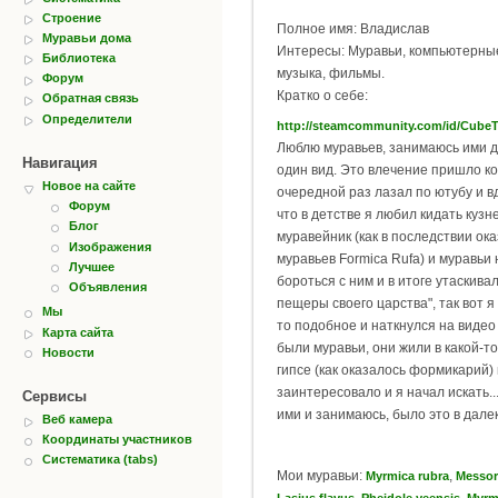
Строение
Полное имя: Владислав
Муравьи дома
Интересы: Муравьи, компьютерные
Библиотека
музыка, фильмы.
Форум
Кратко о себе:
Обратная связь
Определители
http://steamcommunity.com/id/Cube
Люблю муравьев, занимаюсь ими д
Навигация
один вид. Это влечение пришло ко 
Новое на сайте
очередной раз лазал по ютубу и в
Форум
что в детстве я любил кидать кузн
Блог
муравейник (как в последствии ок
Изображения
муравьев Formica Rufa) и муравьи
Лучшее
бороться с ним и в итоге утаскива
Объявления
пещеры своего царства", так вот 
Мы
то подобное и наткнулся на видео
Карта сайта
были муравьи, они жили в какой-то
Новости
гипсе (как оказалось формикарий)
заинтересовало и я начал искать...
Сервисы
ими и занимаюсь, было это в далек
Веб камера
Координаты участников
Систематика (tabs)
Мои муравьи:
,
Myrmica rubra
Messor
,
,
Lasius flavus
Pheidole yeensis
Myrm