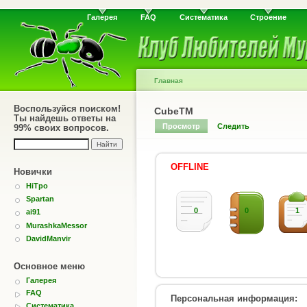
Галерея
FAQ
Систематика
Строение
Главная
Воспользуйся поиском!
CubeTM
Ты найдешь ответы на
Просмотр
Следить
99% своих вопросов.
OFFLINE
Новички
HiTpo
Spartan
0
0
1
ai91
MurashkaMessor
DavidManvir
Основное меню
Галерея
FAQ
Персональная информация:
Систематика