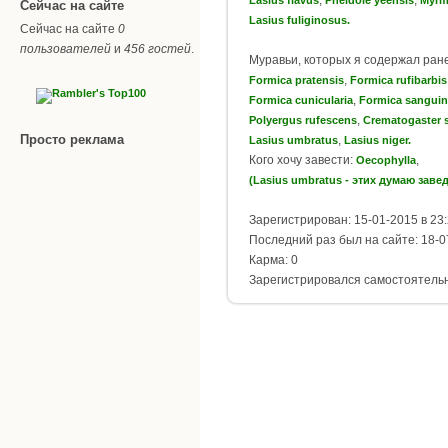
Сейчас на сайте
Lasius fuliginosus.
Сейчас на сайте
0
пользователей
и
456 гостей
.
Муравьи, которых я содержал ран
,
Formica pratensis
Formica rufibarbis
,
Formica cunicularia
Formica sangui
,
Polyergus rufescens
Сrematogaster 
Просто реклама
,
Lasius umbratus
Lasius niger.
Кого хочу завести:
,
Oecophylla
(Lasius umbratus - этих думаю завед
Зарегистрирован: 15-01-2015 в 23
Последний раз был на сайте: 18-0
Карма: 0
Зарегистрировался самостоятель