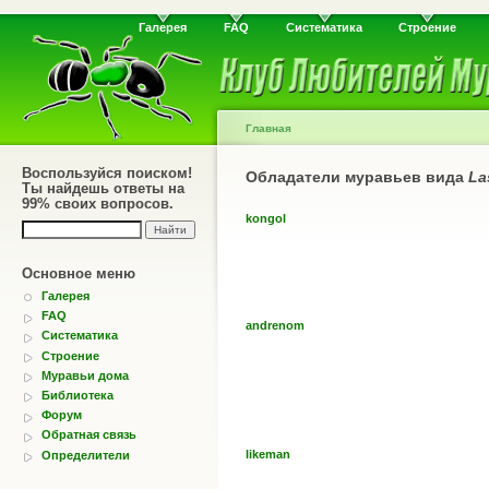
Галерея
FAQ
Систематика
Строение
Главная
Воспользуйся поиском!
Обладатели муравьев вида
La
Ты найдешь ответы на
99% своих вопросов.
kongol
Основное меню
Галерея
FAQ
andrenom
Систематика
Строение
Муравьи дома
Библиотека
Форум
Обратная связь
likeman
Определители