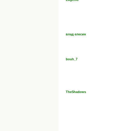
влад елесин
bouh_7
TheShadows