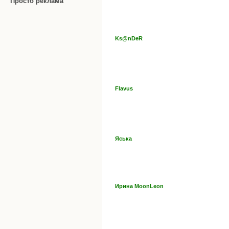
Просто реклама
Ks@nDeR
Flavus
Яська
Ирина MoonLeon