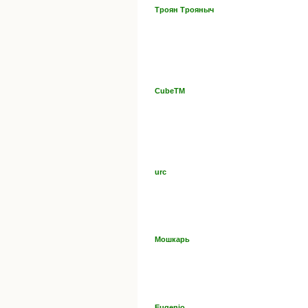
Троян Трояныч
CubeTM
urc
Мошкарь
Eugenio