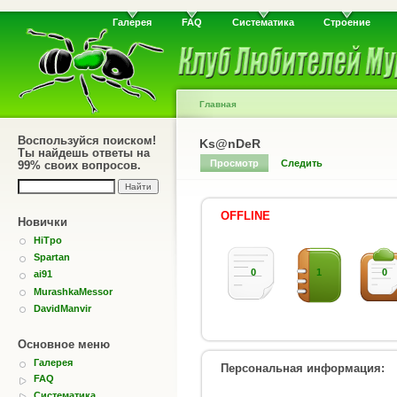
Галерея
FAQ
Систематика
Строение
Главная
Воспользуйся поиском!
Ks@nDeR
Ты найдешь ответы на
Просмотр
Следить
99% своих вопросов.
OFFLINE
Новички
HiTpo
Spartan
0
1
0
ai91
MurashkaMessor
DavidManvir
Основное меню
Галерея
Персональная информация:
FAQ
Систематика