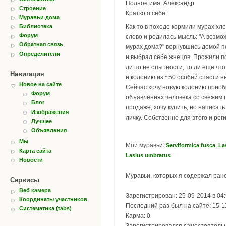
Полное имя: Александр
Строение
Кратко о себе:
Муравьи дома
Библиотека
Как то в походе кормили мурах хле
Форум
слово и родилась мысль: "А возмо
Обратная связь
мурах дома?" вернувшись домой п
Определители
и выбрал себе жнецов. Прожили по
ли по не опытности, то ли еще что
Навигация
и колонию из ~50 особей спасти н
Новое на сайте
Сейчас хочу новую колонию приоб
Форум
объявлениях человека со свежим 
Блог
продаже, хочу купить, но написать
Изображения
личку. Собственно для этого и рег
Лучшее
Объявления
Мы
Мои муравьи:
,
Serviformica fusca
La
Карта сайта
Lasius umbratus
Новости
Муравьи, которых я содержал ран
Сервисы
Веб камера
Зарегистрирован: 25-09-2014 в 04
Координаты участников
Последний раз был на сайте: 15-1
Систематика (tabs)
Карма: 0
Зарегистрировался самостоятель